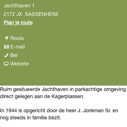
Jachthaven 1
2172 JX
SASSENHEIM
n
Plan je route
a
n
Route
a
a
n
E-mail
r
J
a
a
Bel
J
a
r
a
v
Website
a
c
J
r
a
c
h
a
J
n
h
t
c
a
J
Ruim gesitueerde Jachthaven in parkachtige omgeving
t
direct gelegen aan de Kagerplassen.
h
h
c
a
h
a
t
h
c
a
In 1944 is opgericht door de heer J. Jonkman Sr. en
v
h
t
h
v
nog steeds in familie bezit.
e
a
h
t
e