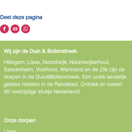
a
f
Deel deze pagina
b
e
D
D
D
e
e
e
e
l
e
e
e
d
Wij zijn de Duin & Bollenstreek
l
l
l
i
d
d
d
Hillegom, Lisse, Noordwijk, Noordwijkerhout,
n
e
e
e
Sassenheim, Voorhout, Warmond en de Zilk zijn de
g
z
z
z
dorpen in de Duin&Bollenstreek. Een uniek landelijk
J
e
e
e
gebied midden in de Randstad. Ontdek en beleef
a
p
p
p
dit veelzijdige stukje Nederland!
c
a
a
a
h
g
g
g
t
i
i
i
h
n
n
n
Onze dorpen
a
a
a
a
v
Lisse