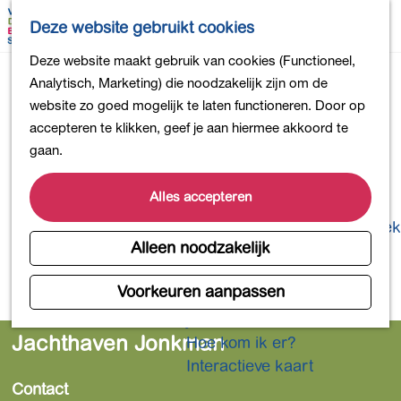
Bollen en Bloemen
K
Z
Deze website gebruikt cookies
Winkelen
a
o
M
G
Deze website maakt gebruik van cookies (Functioneel,
Uit eten
a
e
e
a
Analytisch, Marketing) die noodzakelijk zijn om de
DB4daagse - Inschrijven
r
k
n
n
website zo goed mogelijk te laten functioneren. Door op
Kinderactiviteiten
t
e
u
a
accepteren te klikken, geef je aan hiermee akkoord te
De natuur in
n
a
gaan.
Polders en plassen
r
Landgoederen
d
Alles accepteren
Musea en meer
e
Producten uit de Bollenstreek
h
Alleen noodzakelijk
Gezond en actief
o
m
Voorkeuren aanpassen
Overnachten
e
Plan je bezoek
p
Jachthaven Jonkman
Hoe kom ik er?
a
Interactieve kaart
g
Contact
e