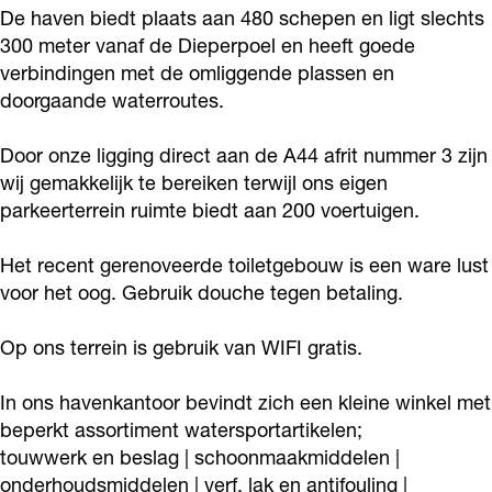
n
v
a
h
De haven biedt plaats aan 480 schepen en ligt slechts
n
300 meter vanaf de Dieperpoel en heeft goede
J
e
v
a
J
verbindingen met de omliggende plassen en
o
n
e
v
o
doorgaande waterroutes.
n
J
n
e
n
k
o
J
n
k
Door onze ligging direct aan de A44 afrit nummer 3 zijn
m
n
o
J
wij gemakkelijk te bereiken terwijl ons eigen
m
parkeerterrein ruimte biedt aan 200 voertuigen.
a
k
n
o
a
n
m
k
n
n
Het recent gerenoveerde toiletgebouw is een ware lust
a
m
k
voor het oog. Gebruik douche tegen betaling.
n
a
m
n
a
Op ons terrein is gebruik van WIFI gratis.
n
In ons havenkantoor bevindt zich een kleine winkel met
beperkt assortiment watersportartikelen;
touwwerk en beslag | schoonmaakmiddelen |
onderhoudsmiddelen | verf, lak en antifouling |