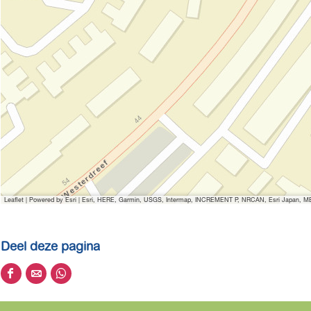
Leaflet
|
Powered by Esri | Esri, HERE, Garmin, USGS, Intermap, INCREMENT P, NRCAN, Esri Japan, MET
Deel deze pagina
D
D
D
e
e
e