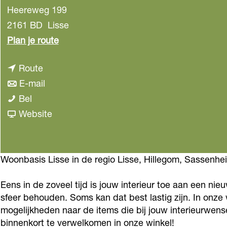
Heereweg 199
2161 BD
Lisse
n
Plan je route
a
n
Route
a
a
n
E-mail
r
W
a
a
Bel
W
o
r
a
v
Website
o
o
W
r
a
o
n
o
W
n
n
b
o
o
W
Woonbasis Lisse in de regio Lisse, Hillegom, Sassenhei
b
a
n
o
o
a
Eens in de zoveel tijd is jouw interieur toe aan een nieuw
s
b
n
o
s
sfeer behouden. Soms kan dat best lastig zijn. In onze
i
a
b
n
i
mogelijkheden naar de items die bij jouw interieurwe
s
s
a
b
s
binnenkort te verwelkomen in onze winkel!