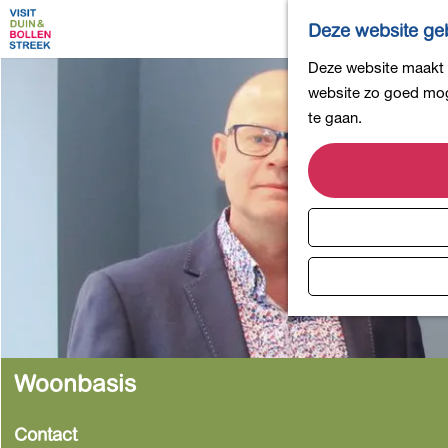
Deze website geb
G
Deze website maakt g
a
website zo goed moge
n
te gaan.
a
a
r
d
e
h
o
m
e
p
Woonbasis
a
g
Contact
e