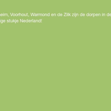
d
i
eim, Voorhout, Warmond en de Zilk zijn de dorpen in de
n
ige stukje Nederland!
g
W
o
o
n
b
a
s
i
s