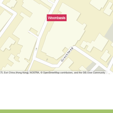
p
m
e
Woonbasis
t
v
e
r
g
r
o
t
e
I, Esri China (Hong Kong), NOSTRA, © OpenStreetMap contributors, and the GIS User Community
a
f
b
e
e
l