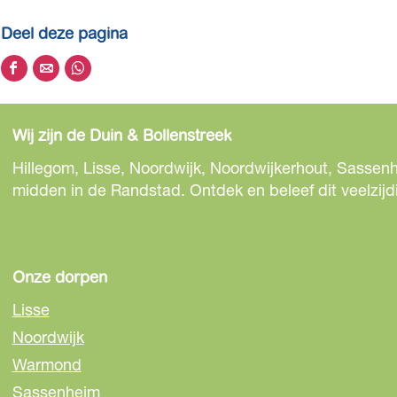
Deel deze pagina
D
D
D
e
e
e
e
e
e
Wij zijn de Duin & Bollenstreek
l
l
l
d
d
d
Hillegom, Lisse, Noordwijk, Noordwijkerhout, Sassenh
e
e
e
midden in de Randstad. Ontdek en beleef dit veelzijd
z
z
z
e
e
e
p
p
p
a
a
a
Onze dorpen
g
g
g
Lisse
i
i
i
Noordwijk
n
n
n
Warmond
a
a
a
o
o
o
Sassenheim