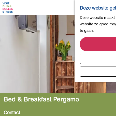
Deze website geb
G
Deze website maakt g
a
website zo goed moge
n
te gaan.
a
a
r
d
e
h
o
m
e
p
Bed & Breakfast Pergamo
a
g
Contact
e