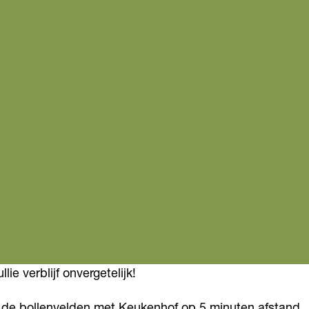
e verblijf onvergetelijk!
n de bollenvelden met Keukenhof op 5 minuten afstand.