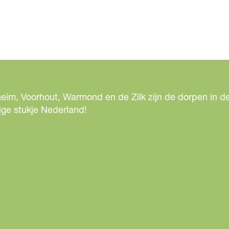
f
b
e
e
l
d
i
eim, Voorhout, Warmond en de Zilk zijn de dorpen in de
n
ige stukje Nederland!
g
c
1
a
a
e
9
1
9
-