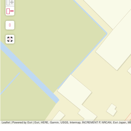
+
−
Leaflet
|
Powered by Esri | Esri, HERE, Garmin, USGS, Intermap, INCREMENT P, NRCAN, Esri Japan, MET