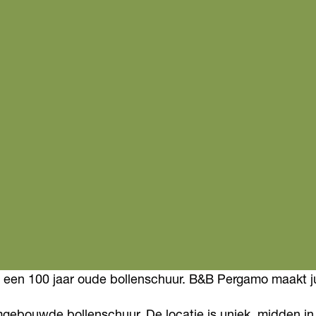
een 100 jaar oude bollenschuur. B&B Pergamo maakt julli
mgebouwde bollenschuur. De locatie is uniek, midden i