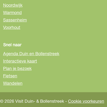
o
o
o
Noordwijk
p
p
p
Warmond
F
e
W
a
-
h
Sassenheim
c
m
a
Voorhout
e
a
t
b
i
s
o
l
A
Snel naar
o
p
Agenda Duin en Bollenstreek
k
p
Interactieve kaart
Plan je bezoek
Fietsen
Wandelen
© 2026 Visit Duin- & Bollenstreek -
Cookie voorkeuren