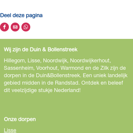
Deel deze pagina
D
D
D
e
e
e
e
e
e
Wij zijn de Duin & Bollenstreek
l
l
l
d
d
d
Hillegom, Lisse, Noordwijk, Noordwijkerhout,
e
e
e
Sassenheim, Voorhout, Warmond en de Zilk zijn de
z
z
z
dorpen in de Duin&Bollenstreek. Een uniek landelijk
e
e
e
gebied midden in de Randstad. Ontdek en beleef
p
p
p
dit veelzijdige stukje Nederland!
a
a
a
g
g
g
i
i
i
n
n
n
Onze dorpen
a
a
a
Lisse