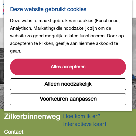
Bollen en Bloemen
K
Z
Deze website gebruikt cookies
Winkelen
a
o
M
G
Deze website maakt gebruik van cookies (Functioneel,
Uit eten
a
e
e
a
Analytisch, Marketing) die noodzakelijk zijn om de
DB4daagse - Inschrijven
r
k
n
n
website zo goed mogelijk te laten functioneren. Door op
Kinderactiviteiten
t
e
u
a
accepteren te klikken, geef je aan hiermee akkoord te
De natuur in
n
a
gaan.
Polders en plassen
r
Landgoederen
d
Alles accepteren
Musea en meer
e
Producten uit de Bollenstreek
h
Alleen noodzakelijk
Gezond en actief
o
m
Voorkeuren aanpassen
Overnachten
e
Plan je bezoek
p
Zilkerbinnenweg
Hoe kom ik er?
a
Interactieve kaart
g
Contact
e