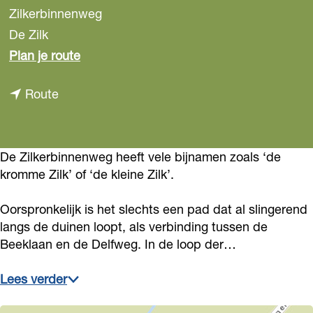
Zilkerbinnenweg
De Zilk
n
Plan je route
a
n
Route
a
a
r
a
Z
r
De Zilkerbinnenweg heeft vele bijnamen zoals ‘de
i
kromme Zilk’ of ‘de kleine Zilk’.
Z
l
i
k
Oorspronkelijk is het slechts een pad dat al slingerend
l
e
langs de duinen loopt, als verbinding tussen de
k
r
Beeklaan en de Delfweg. In de loop der…
e
b
Lees verder
r
i
b
n