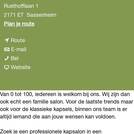
Rusthofflaan 1
2171 ET
Sassenheim
n
Plan je route
a
n
Route
a
a
n
E-mail
r
J
a
a
Bel
J
u
r
a
v
Website
u
l
J
r
a
l
i
u
J
n
i
a
l
u
J
Van 0 tot 100, iedereen is welkom bij ons. Wij zijn dan
a
ook echt een familie salon. Voor de laatste trends maar
'
i
l
u
'
ook voor de klassieke kapsels, binnen ons team is er
s
a
i
l
s
altijd iemand die aan jouw wensen kan voldoen.
H
'
a
i
H
a
s
'
a
a
Zoek je een professionele kapsalon in een