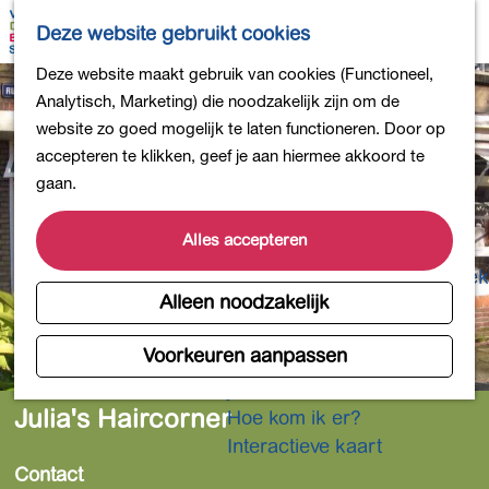
Bollen en Bloemen
K
Z
Deze website gebruikt cookies
Winkelen
a
o
M
G
Deze website maakt gebruik van cookies (Functioneel,
Uit eten
a
e
e
a
Analytisch, Marketing) die noodzakelijk zijn om de
DB4daagse - Inschrijven
r
k
n
n
website zo goed mogelijk te laten functioneren. Door op
Kinderactiviteiten
t
e
u
a
accepteren te klikken, geef je aan hiermee akkoord te
De natuur in
n
a
gaan.
Polders en plassen
r
Landgoederen
d
Alles accepteren
Musea en meer
e
Producten uit de Bollenstreek
h
Alleen noodzakelijk
Gezond en actief
o
m
Voorkeuren aanpassen
Overnachten
e
Plan je bezoek
p
Julia's Haircorner
Hoe kom ik er?
a
Interactieve kaart
g
Contact
e