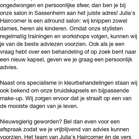
i
H
s
'
ongedwongen en persoonlijke sfeer, dan ben je bij
i
onze salon in Sassenheim aan het juiste adres! Julia's
r
a
H
s
r
Haircorner is een allround salon: wij knippen zowel
c
i
a
H
c
dames, heren als kinderen. Omdat onze stylisten
o
r
i
a
o
regelmatig trainingen en workshops volgen, kunnen wij
r
c
r
i
r
je van de beste adviezen voorzien. Ook als je een
n
o
c
r
vraag hebt over een behandeling of op zoek bent naar
n
een nieuw kapsel, geven we je graag een persoonlijk
e
r
o
c
e
advies.
r
n
r
o
r
e
n
r
Naast ons specialisme in kleurbehandelingen staan wij
r
e
n
ook bekend om onze bruidskapsels en bijpassende
r
e
make-up. Wij zorgen ervoor dat je straalt op een van
de mooiste dagen van je leven.
r
Nieuwsgierig geworden? Bel dan even voor een
afspraak zodat we je vrijblijvend van advies kunnen
voorzien. Het team van Julia's Haircorner èn de vers