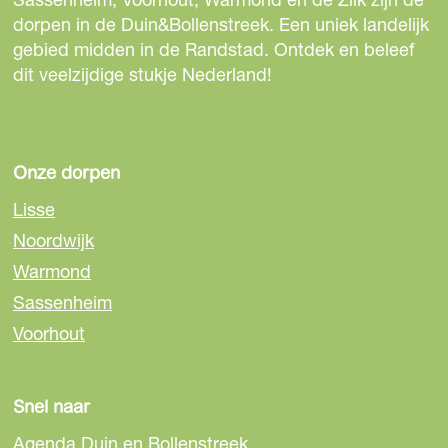
z
z
z
dorpen in de Duin&Bollenstreek. Een uniek landelijk
e
e
e
gebied midden in de Randstad. Ontdek en beleef
p
p
p
dit veelzijdige stukje Nederland!
a
a
a
g
g
g
i
i
i
n
n
n
Onze dorpen
a
a
a
Lisse
o
o
o
Noordwijk
p
p
p
Warmond
F
e
W
a
-
h
Sassenheim
c
m
a
Voorhout
e
a
t
b
i
s
o
l
A
Snel naar
o
p
Agenda Duin en Bollenstreek
k
p