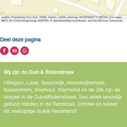
o
t
Leaflet
|
Powered by Esri | Esri, HERE, Garmin, USGS, Intermap, INCREMENT P, NRCAN, Esri Japan,
e
METI, Esri China (Hong Kong), NOSTRA, © OpenStreetMap contributors, and the GIS User Community
a
f
Deel deze pagina
b
e
D
D
D
e
e
e
e
l
e
e
e
d
Wij zijn de Duin & Bollenstreek
l
l
l
i
d
d
d
Hillegom, Lisse, Noordwijk, Noordwijkerhout,
n
e
e
e
Sassenheim, Voorhout, Warmond en de Zilk zijn de
g
z
z
z
dorpen in de Duin&Bollenstreek. Een uniek landelijk
A
e
e
e
gebied midden in de Randstad. Ontdek en beleef
z
p
p
p
dit veelzijdige stukje Nederland!
z
a
a
a
u
g
g
g
r