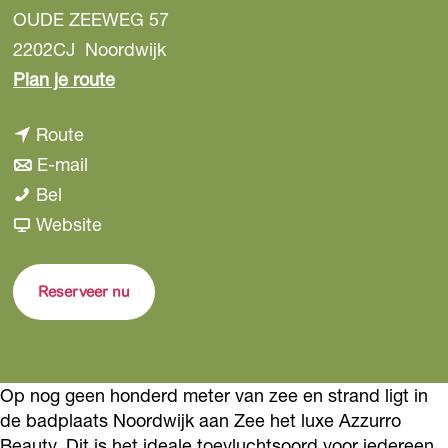
OUDE ZEEWEG 57
2202CJ
Noordwijk
n
Plan je route
a
n
Route
a
a
n
E-mail
r
A
a
a
Bel
A
z
r
a
v
Website
z
z
A
r
a
z
u
z
A
n
u
Reserveer nu
r
z
z
A
r
r
u
z
z
r
o
r
u
z
o
Op nog geen honderd meter van zee en strand ligt in
B
r
r
u
B
de badplaats Noordwijk aan Zee het luxe Azzurro
e
o
r
r
e
Beauty. Dit is het ideale toe­vluchts­oord voor iedereen