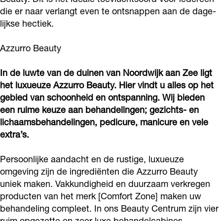
a
B
o
r
a
die er naar ver­langt even te ont­snappen aan de dage­
u
e
B
o
lijkse hectiek.
u
t
a
e
B
t
Azzurro Beauty
y
u
a
e
y
t
u
a
In de luwte van de duinen van Noordwijk aan Zee ligt
y
t
u
het luxueuze Azzurro Beauty. Hier vindt u alles op het
y
t
gebied van schoonheid en ontspanning. Wij bieden
een ruime keuze aan behandelingen; gezichts- en
y
lichaamsbehandelingen, pedicure, manicure en vele
extra’s.
Persoonlijke aandacht en de rustige, luxueuze
omgeving zijn de ingrediënten die Azzurro Beauty
uniek maken. Vakkundigheid en duurzaam verkregen
producten van het merk [Comfort Zone] maken uw
behandeling compleet. In ons Beauty Centrum zijn vier
ruim opgezette en zeer luxe behandelcabines,