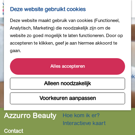
Bollen en Bloemen
K
Z
Deze website gebruikt cookies
Winkelen
a
o
M
G
Deze website maakt gebruik van cookies (Functioneel,
Uit eten
a
e
e
a
Analytisch, Marketing) die noodzakelijk zijn om de
DB4daagse - Inschrijven
r
k
n
n
website zo goed mogelijk te laten functioneren. Door op
Kinderactiviteiten
t
e
u
a
accepteren te klikken, geef je aan hiermee akkoord te
De natuur in
n
a
gaan.
Polders en plassen
r
Landgoederen
d
Alles accepteren
Musea en meer
e
Producten uit de Bollenstreek
h
Alleen noodzakelijk
Gezond en actief
o
m
Voorkeuren aanpassen
Overnachten
e
Plan je bezoek
p
Azzurro Beauty
Hoe kom ik er?
a
Interactieve kaart
g
Contact
e