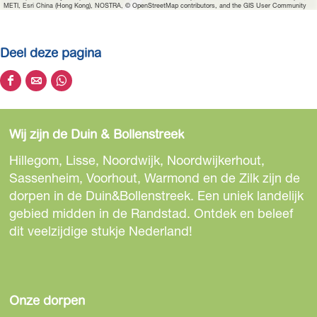
METI, Esri China (Hong Kong), NOSTRA, © OpenStreetMap contributors, and the GIS User Community
Deel deze pagina
D
D
D
e
e
e
e
e
e
Wij zijn de Duin & Bollenstreek
l
l
l
d
d
d
Hillegom, Lisse, Noordwijk, Noordwijkerhout,
e
e
e
Sassenheim, Voorhout, Warmond en de Zilk zijn de
z
z
z
dorpen in de Duin&Bollenstreek. Een uniek landelijk
e
e
e
gebied midden in de Randstad. Ontdek en beleef
p
p
p
dit veelzijdige stukje Nederland!
a
a
a
g
g
g
i
i
i
n
n
n
Onze dorpen