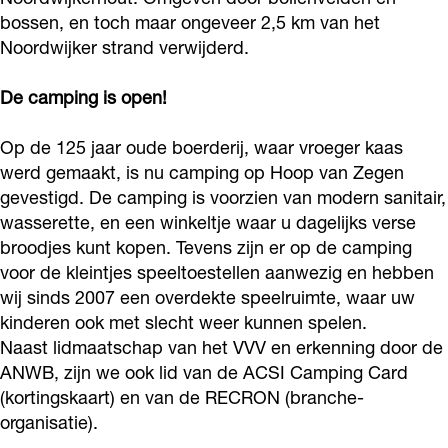
H
O
g
n
H
bossen, en toch maar ongeveer 2,5 km van het
o
p
O
g
Noordwijker strand verwijderd.
o
o
H
p
O
o
De camping is open!
p
o
H
p
p
v
o
o
H
v
Op de 125 jaar oude boerderij, waar vroeger kaas
a
p
o
o
a
werd gemaakt, is nu camping op Hoop van Zegen
n
v
p
o
gevestigd. De camping is voorzien van modern sanitair,
n
wasserette, en een winkeltje waar u dagelijks verse
Z
a
v
p
Z
broodjes kunt kopen. Tevens zijn er op de camping
e
n
a
v
e
voor de kleintjes speeltoestellen aanwezig en hebben
g
Z
n
a
g
wij sinds 2007 een overdekte speelruimte, waar uw
e
e
Z
n
e
kinderen ook met slecht weer kunnen spelen.
n
g
e
Z
Naast lidmaatschap van het VVV en erkenning door de
n
ANWB, zijn we ook lid van de ACSI Camping Card
e
g
e
(kortingskaart) en van de RECRON (branche-
n
e
g
organisatie).
n
e