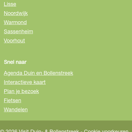
a
a
a
Lisse
o
o
o
Noordwijk
p
p
p
Warmond
F
e
W
a
-
h
Sassenheim
c
m
a
Voorhout
e
a
t
b
i
s
o
l
A
Snel naar
o
p
Agenda Duin en Bollenstreek
k
p
Interactieve kaart
Plan je bezoek
Fietsen
Wandelen
© 2026 Visit Duin- & Bollenstreek -
Cookie voorkeuren