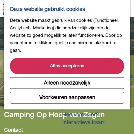
Bollen en Bloemen
K
Z
Deze website gebruikt cookies
Winkelen
a
o
M
G
Deze website maakt gebruik van cookies (Functioneel,
Uit eten
a
e
e
a
Analytisch, Marketing) die noodzakelijk zijn om de
DB4daagse - Inschrijven
r
k
n
n
website zo goed mogelijk te laten functioneren. Door op
Kinderactiviteiten
t
e
u
a
accepteren te klikken, geef je aan hiermee akkoord te
De natuur in
n
a
gaan.
Polders en plassen
r
Landgoederen
d
Alles accepteren
Musea en meer
e
Producten uit de Bollenstreek
h
Alleen noodzakelijk
Gezond en actief
o
m
Voorkeuren aanpassen
Overnachten
e
Plan je bezoek
p
Camping Op Hoop van Zegen
Hoe kom ik er?
a
Interactieve kaart
g
Contact
e