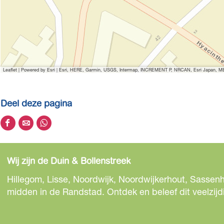
j
r
a
M
j
k
i
r
a
k
e
j
i
r
e
k
j
i
e
k
j
Leaflet
|
Powered by Esri | Esri, HERE, Garmin, USGS, Intermap, INCREMENT P, NRCAN, Esri Japan, MET
e
k
e
Deel deze pagina
D
D
D
e
e
e
e
e
e
Wij zijn de Duin & Bollenstreek
l
l
l
d
d
d
Hillegom, Lisse, Noordwijk, Noordwijkerhout, Sassenh
e
e
e
midden in de Randstad. Ontdek en beleef dit veelzijd
z
z
z
e
e
e