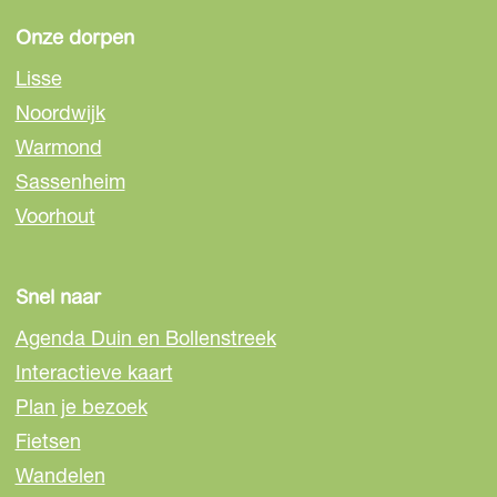
p
p
p
a
a
a
Onze dorpen
g
g
g
Lisse
i
i
i
Noordwijk
n
n
n
Warmond
a
a
a
o
o
o
Sassenheim
p
p
p
Voorhout
F
e
W
a
-
h
c
m
a
Snel naar
e
a
t
Agenda Duin en Bollenstreek
b
i
s
o
l
A
Interactieve kaart
o
p
Plan je bezoek
k
p
Fietsen
Wandelen