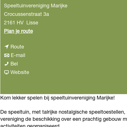
Speeltuinvereniging Marijke
Crocussenstraat 3a
2161 HV
Lisse
n
Plan je route
a
n
Route
a
a
n
E-mail
r
S
a
a
Bel
S
p
r
a
v
Website
p
e
S
r
a
e
e
p
S
n
e
l
e
p
S
Kom lekker spelen bij speeltuinvereniging Marijke!
l
t
e
e
p
t
De speeltuin, met talrijke nostalgische speeltoestellen,
u
l
e
e
u
vereniging de beschikking over een prachtig gebouw met
i
t
l
e
i
activiteiten georganiseerd.