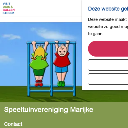
Deze website geb
G
Deze website maakt g
a
website zo goed moge
n
te gaan.
a
a
r
d
e
h
o
m
e
p
Speeltuinvereniging Marijke
a
g
Contact
e