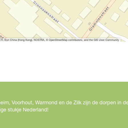
I, Esri China (Hong Kong), NOSTRA, © OpenStreetMap contributors, and the GIS User Community
eim, Voorhout, Warmond en de Zilk zijn de dorpen in de
ige stukje Nederland!