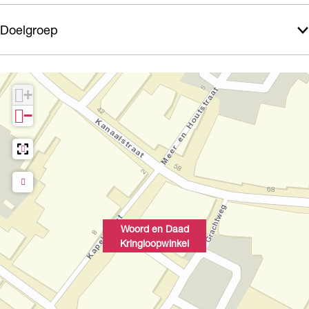
i
k
Doelgroep
n
e
k
l
e
+
l
−
Woord en Daad
Kringloopwinkel