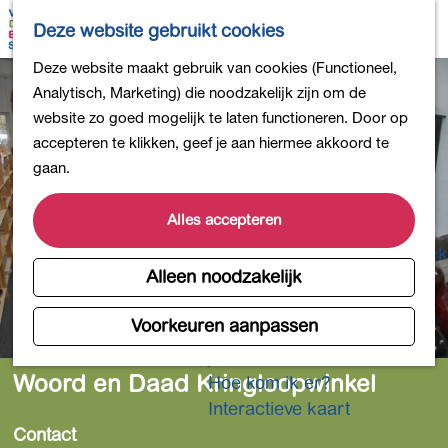
Bollen en Bloemen
K
Z
Deze website gebruikt cookies
Winkelen
a
o
M
G
Deze website maakt gebruik van cookies (Functioneel,
Uit eten
a
e
e
a
Analytisch, Marketing) die noodzakelijk zijn om de
DB4daagse - Inschrijven
r
k
n
n
website zo goed mogelijk te laten functioneren. Door op
Kinderactiviteiten
t
e
u
a
accepteren te klikken, geef je aan hiermee akkoord te
De natuur in
n
a
gaan.
Polders en plassen
r
Landgoederen
d
Alles accepteren
Musea en meer
e
Producten uit de Bollenstreek
h
Alleen noodzakelijk
Gezond en actief
o
m
Voorkeuren aanpassen
Overnachten
e
Plan je bezoek
p
Woord en Daad Kringloopwinkel
Hoe kom ik er?
a
Interactieve kaart
g
Contact
e