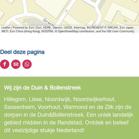
Leaflet
|
Powered by Esri | Esri, HERE, Garmin, USGS, Intermap, INCREMENT P, NRCAN, Esri Japan,
METI, Esri China (Hong Kong), NOSTRA, © OpenStreetMap contributors, and the GIS User Community
Deel deze pagina
D
D
D
e
e
e
e
e
e
Wij zijn de Duin & Bollenstreek
l
l
l
d
d
d
Hillegom, Lisse, Noordwijk, Noordwijkerhout,
e
e
e
Sassenheim, Voorhout, Warmond en de Zilk zijn de
z
z
z
dorpen in de Duin&Bollenstreek. Een uniek landelijk
e
e
e
gebied midden in de Randstad. Ontdek en beleef
p
p
p
dit veelzijdige stukje Nederland!
a
a
a