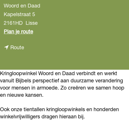
Woord en Daad
Kapelstraat 5
2161HD
Lisse
n
Plan je route
a
n
Route
a
a
r
a
W
r
Kringloopwinkel Woord en Daad verbindt en werkt
o
vanuit Bijbels perspectief aan duurzame verandering
W
o
voor mensen in armoede. Zo creëren we samen hoop
o
r
en nieuwe kansen.
o
d
r
e
Ook onze tientallen kringloopwinkels en honderden
d
winkelvrijwilligers dragen hieraan bij.
n
e
D