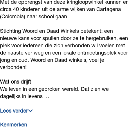
Met de opbrengst van deze kringloopwinkel kunnen er
n
a
circa 40 kinderen uit de arme wijken van Cartagena
D
a
(Colombia) naar school gaan.
a
d
a
Stichting Woord en Daad Winkels betekent: een
K
nieuwe kans voor spullen door ze te hergebruiken, een
d
r
plek voor iedereen die zich verbonden wil voelen met
K
i
de naaste ver weg en een lokale ontmoetingsplek voor
r
n
jong en oud. Woord en Daad winkels, voel je
i
g
verbonden!
n
l
Wat ons drijft
g
o
We leven in een gebroken wereld. Dat zien we
l
o
dagelijks in levens …
o
p
o
w
Lees verder
p
i
Kenmerken
w
n