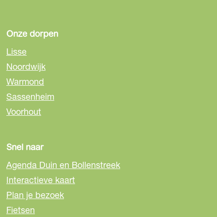
g
g
g
i
i
i
n
n
n
Onze dorpen
a
a
a
Lisse
o
o
o
Noordwijk
p
p
p
Warmond
F
e
W
a
-
h
Sassenheim
c
m
a
Voorhout
e
a
t
b
i
s
o
l
A
Snel naar
o
p
Agenda Duin en Bollenstreek
k
p
Interactieve kaart
Plan je bezoek
Fietsen