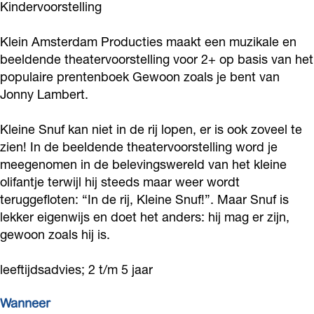
Kindervoorstelling
E
U
M
I
E
-
Z
U
M
-
Klein Amsterdam Producties maakt een muzikale en
G
E
Z
U
G
beeldende theatervoorstelling voor 2+ op basis van het
e
-
E
Z
populaire prentenboek Gewoon zoals je bent van
e
Jonny Lambert.
w
G
-
E
w
o
e
G
-
o
Kleine Snuf kan niet in de rij lopen, er is ook zoveel te
o
w
e
G
o
zien! In de beeldende theatervoorstelling word je
n
o
w
e
n
meegenomen in de belevingswereld van het kleine
z
o
o
w
olifantje terwijl hij steeds maar weer wordt
z
teruggefloten: “In de rij, Kleine Snuf!”. Maar Snuf is
o
n
o
o
o
lekker eigenwijs en doet het anders: hij mag er zijn,
a
z
n
o
a
gewoon zoals hij is.
l
o
z
n
l
s
a
o
z
s
leeftijdsadvies; 2 t/m 5 jaar
j
l
a
o
j
Wanneer
e
s
l
a
e