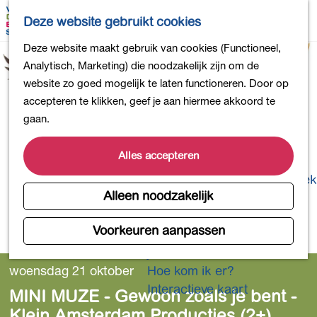
Bollen en Bloemen
K
Z
Deze website gebruikt cookies
Winkelen
a
o
M
G
Deze website maakt gebruik van cookies (Functioneel,
Uit eten
a
e
e
a
Analytisch, Marketing) die noodzakelijk zijn om de
DB4daagse - Inschrijven
r
k
n
n
website zo goed mogelijk te laten functioneren. Door op
Kinderactiviteiten
t
e
u
a
accepteren te klikken, geef je aan hiermee akkoord te
De natuur in
n
a
gaan.
Polders en plassen
r
Landgoederen
d
Alles accepteren
Musea en meer
e
Producten uit de Bollenstreek
h
Alleen noodzakelijk
Gezond en actief
o
m
Voorkeuren aanpassen
Overnachten
e
Plan je bezoek
p
woensdag 21 oktober
Hoe kom ik er?
a
Interactieve kaart
MINI MUZE - Gewoon zoals je bent -
g
Klein Amsterdam Producties (2+)
e