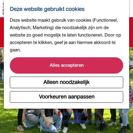
Bollen en Bloemen
K
Z
Deze website gebruikt cookies
Winkelen
a
o
M
G
Deze website maakt gebruik van cookies (Functioneel,
Uit eten
a
e
e
Sorry, deze activiteit is niet meer beschikbaar.
a
Analytisch, Marketing) die noodzakelijk zijn om de
DB4daagse - Inschrijven
r
k
n
Bekijk het
actuele aanbod
voor de beschikbare
n
website zo goed mogelijk te laten functioneren. Door op
Kinderactiviteiten
t
e
u
opties.
a
accepteren te klikken, geef je aan hiermee akkoord te
De natuur in
n
a
gaan.
Polders en plassen
r
Landgoederen
d
Alles accepteren
Musea en meer
e
Producten uit de Bollenstreek
h
Alleen noodzakelijk
Gezond en actief
o
m
Voorkeuren aanpassen
Overnachten
e
Plan je bezoek
p
Hoe kom ik er?
a
Interactieve kaart
g
e