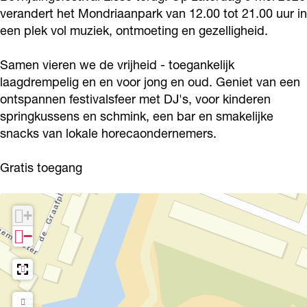
r
verandert het Mondriaanpark van 12.00 tot 21.00 uur in
v
v
i
een plek vol muziek, ontmoeting en gezelligheid.
r
r
j
i
i
d
Samen vieren we de vrijheid - toegankelijk
j
j
laagdrempelig en en voor jong en oud. Geniet van een
i
ontspannen festivalsfeer met DJ's, voor kinderen
d
d
n
springkussens en schmink, een bar en smakelijke
i
i
g
snacks van lokale horecaondernemers.
n
n
s
g
g
f
Gratis toegang
s
s
e
f
f
s
+
e
e
t
−
s
s
i
t
t
v
i
i
a