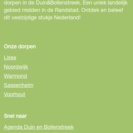
k
k
i
dorpen in de Duin&Bollenstreek. Een uniek landelijk
L
L
gebied midden in de Randstad. Ontdek en beleef
s
dit veelzijdige stukje Nederland!
i
i
s
s
s
e
s
s
e
e
Onze dorpen
Lisse
Noordwijk
Warmond
Sassenheim
Voorhout
Snel naar
Agenda Duin en Bollenstreek