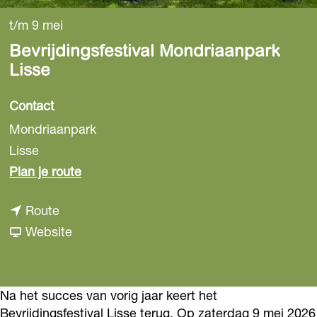
t/m 9 mei
Bevrijdingsfestival Mondriaanpark
Lisse
Contact
Mondriaanpark
Lisse
n
Plan je route
a
n
Route
a
a
v
Website
r
a
a
B
r
n
e
B
B
Na het succes van vorig jaar keert het
v
Bevrijdingsfestival Lisse terug. Op zaterdag 9 mei 2026
e
e