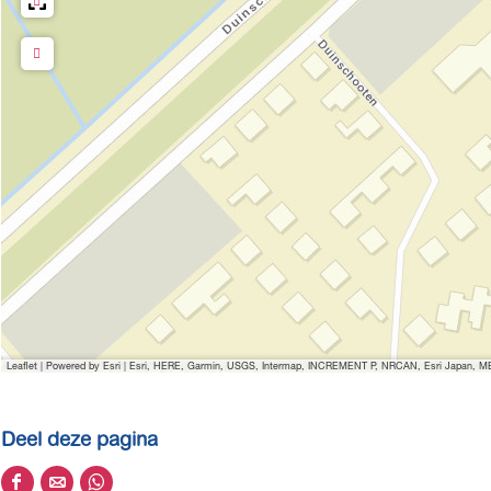
Leaflet
|
Powered by Esri | Esri, HERE, Garmin, USGS, Intermap, INCREMENT P, NRCAN, Esri Japan, MET
Deel deze pagina