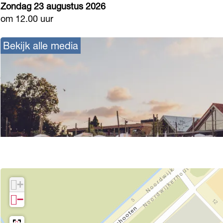
Zondag 23 augustus 2026
h
om 12.00 uur
e
t
Bekijk alle media
M
e
e
r
+
−