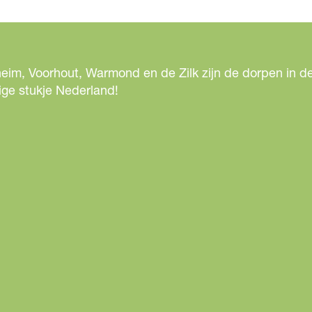
e
l
d
i
eim, Voorhout, Warmond en de Zilk zijn de dorpen in de
n
ige stukje Nederland!
g
p
h
p
i
s
e
v
g
a
r
4
p