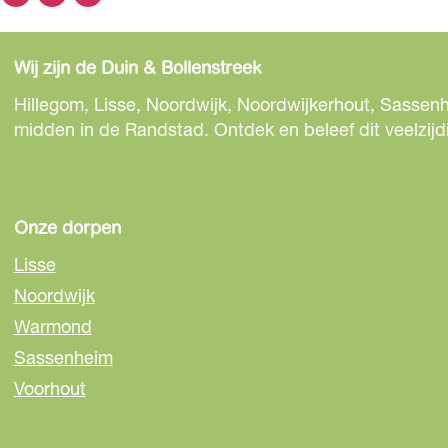
D
D
D
e
e
e
e
e
e
Wij zijn de Duin & Bollenstreek
l
l
l
d
d
d
Hillegom, Lisse, Noordwijk, Noordwijkerhout, Sassenh
e
e
e
midden in de Randstad. Ontdek en beleef dit veelzijd
z
z
z
e
e
e
p
p
p
a
a
a
Onze dorpen
g
g
g
Lisse
i
i
i
Noordwijk
n
n
n
Warmond
a
a
a
o
o
o
Sassenheim
p
p
p
Voorhout
F
e
W
a
-
h