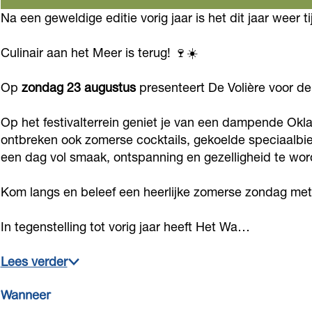
g
a
i
a
n
Na een geweldige editie vorig jaar is het dit jaar weer t
a
r
a
r
i
a
a
Culinair aan het Meer is terug! 🍷☀️
a
n
a
r
i
n
m
h
a
a
r
h
Op
zondag 23 augustus
presenteert De Volière voor de
C
e
n
a
a
e
u
t
h
n
a
Op het festivalterrein geniet je van een dampende Ok
t
l
ontbreken ook zomerse cocktails, gekoelde speciaalbie
M
e
h
n
M
een dag vol smaak, ontspanning en gezelligheid te wor
i
e
t
e
h
e
n
e
M
t
e
e
Kom langs en beleef een heerlijke zomerse zondag met 
a
r
e
M
t
r
i
e
e
M
In tegenstelling tot vorig jaar heeft Het Wa…
r
r
e
e
Lees verder
a
r
e
a
r
Wanneer
n