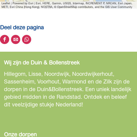
Leaflet
|
Powered by Esri | Esri, HERE, Garmin, USGS, Intermap, INCREMENT P, NRCAN, Esri Japan,
METI, Esri China (Hong Kong), NOSTRA, © OpenStreetMap contributors, and the GIS User Community
Deel deze pagina
D
D
D
e
e
e
e
e
e
Wij zijn de Duin & Bollenstreek
l
l
l
d
d
d
Hillegom, Lisse, Noordwijk, Noordwijkerhout,
e
e
e
Sassenheim, Voorhout, Warmond en de Zilk zijn de
z
z
z
dorpen in de Duin&Bollenstreek. Een uniek landelijk
e
e
e
gebied midden in de Randstad. Ontdek en beleef
p
p
p
dit veelzijdige stukje Nederland!
a
a
a
g
g
g
i
i
i
n
n
n
Onze dorpen