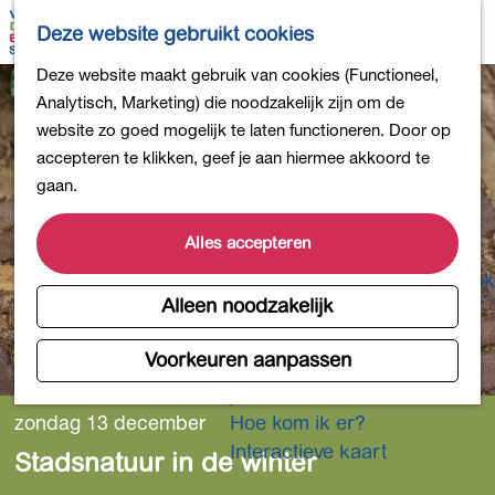
Bollen en Bloemen
K
Z
Deze website gebruikt cookies
Winkelen
a
o
M
G
Deze website maakt gebruik van cookies (Functioneel,
Uit eten
a
e
e
a
Analytisch, Marketing) die noodzakelijk zijn om de
DB4daagse - Inschrijven
r
k
n
n
website zo goed mogelijk te laten functioneren. Door op
Kinderactiviteiten
t
e
u
a
accepteren te klikken, geef je aan hiermee akkoord te
De natuur in
n
a
gaan.
Polders en plassen
r
Landgoederen
d
Alles accepteren
Musea en meer
e
Producten uit de Bollenstreek
h
Alleen noodzakelijk
Gezond en actief
o
m
Voorkeuren aanpassen
Overnachten
e
Plan je bezoek
p
zondag 13 december
Hoe kom ik er?
a
Interactieve kaart
Stadsnatuur in de winter
g
e