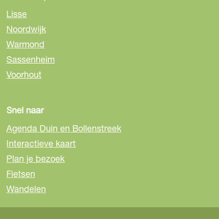
a
a
a
Lisse
o
o
o
Noordwijk
p
p
p
Warmond
F
e
W
a
-
h
Sassenheim
c
m
a
Voorhout
e
a
t
b
i
s
o
l
A
Snel naar
o
p
Agenda Duin en Bollenstreek
k
p
Interactieve kaart
Plan je bezoek
Fietsen
Wandelen