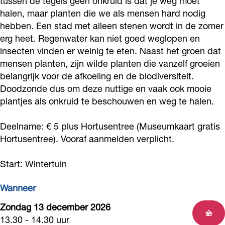
tussen de tegels geen onkruid is dat je weg moet
u
a
n
s
u
halen, maar planten die we als mensen hard nodig
u
t
a
n
hebben. Een stad met alleen stenen wordt in de zomer
u
erg heet. Regenwater kan niet goed weglopen en
r
u
t
a
r
insecten vinden er weinig te eten. Naast het groen dat
i
u
u
t
i
mensen planten, zijn wilde planten die vanzelf groeien
n
r
u
u
n
belangrijk voor de afkoeling en de biodiversiteit.
d
i
r
u
d
Doodzonde dus om deze nuttige en vaak ook mooie
e
n
i
r
plantjes als onkruid te beschouwen en weg te halen.
e
w
d
n
i
w
Deelname: € 5 plus Hortusentree (Museumkaart gratis
i
e
d
n
i
Hortusentree). Vooraf aanmelden verplicht.
n
w
e
d
n
t
i
w
e
t
Start: Wintertuin
e
n
i
w
e
Wanneer
r
t
n
i
r
e
t
n
Zondag 13 december 2026
13.30 - 14.30 uur
r
e
t