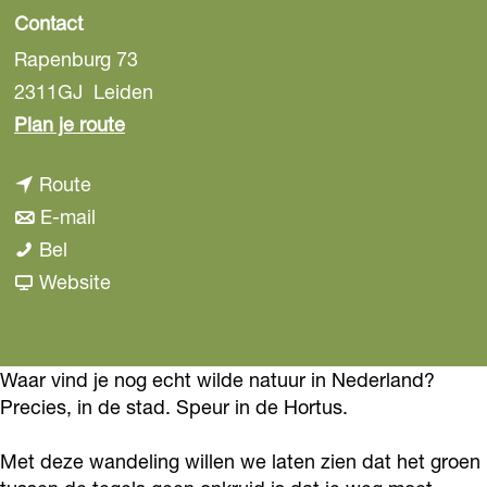
Contact
Rapenburg 73
2311GJ
Leiden
n
Plan je route
a
n
Route
a
a
n
E-mail
r
S
a
a
Bel
S
t
r
a
v
Website
t
a
S
r
a
a
d
t
S
n
d
s
a
t
S
Waar vind je nog echt wilde natuur in Nederland?
s
Precies, in de stad. Speur in de Hortus.
n
d
a
t
n
a
s
d
a
a
Met deze wandeling willen we laten zien dat het groen
t
n
s
d
t