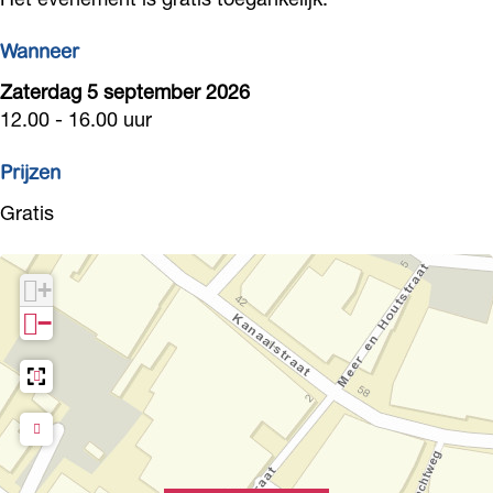
s
s
Wanneer
e
e
Zaterdag 5 september 2026
12.00 - 16.00 uur
Prijzen
Gratis
+
−