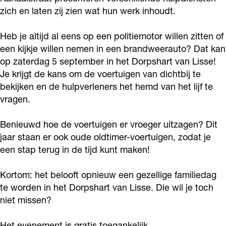
g
g
zich en laten zij zien wat hun werk inhoudt.
n
i
i
D
Heb je altijd al eens op een politiemotor willen zitten of
n
n
o
een kijkje willen nemen in een brandweerauto? Dat kan
D
D
r
op zaterdag 5 september in het Dorpshart van Lisse!
o
o
p
Je krijgt de kans om de voertuigen van dichtbij te
r
r
bekijken en de hulpverleners het hemd van het lijf te
s
vragen.
p
p
h
s
s
a
Benieuwd hoe de voertuigen er vroeger uitzagen? Dit
h
h
r
jaar staan er ook oude oldtimer-voertuigen, zodat je
a
a
t
een stap terug in de tijd kunt maken!
r
r
L
Kortom: het belooft opnieuw een gezellige familiedag
t
t
i
te worden in het Dorpshart van Lisse. Die wil je toch
L
L
s
niet missen?
i
i
s
s
s
e
Het evenement is gratis toegankelijk.