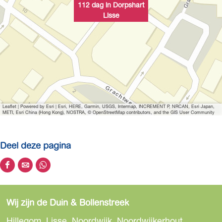
112 dag in Dorpshart
Lisse
Leaflet
|
Powered by Esri | Esri, HERE, Garmin, USGS, Intermap, INCREMENT P, NRCAN, Esri Japan,
METI, Esri China (Hong Kong), NOSTRA, © OpenStreetMap contributors, and the GIS User Community
Deel deze pagina
D
D
D
e
e
e
e
e
e
Wij zijn de Duin & Bollenstreek
l
l
l
d
d
d
Hillegom, Lisse, Noordwijk, Noordwijkerhout,