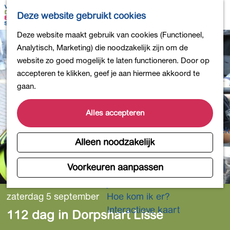
Bollen en Bloemen
K
Z
Deze website gebruikt cookies
Winkelen
a
o
M
G
Deze website maakt gebruik van cookies (Functioneel,
Uit eten
a
e
e
a
Analytisch, Marketing) die noodzakelijk zijn om de
DB4daagse - Inschrijven
r
k
n
n
website zo goed mogelijk te laten functioneren. Door op
Kinderactiviteiten
t
e
u
a
accepteren te klikken, geef je aan hiermee akkoord te
De natuur in
n
a
gaan.
Polders en plassen
r
Landgoederen
d
Alles accepteren
Musea en meer
e
Producten uit de Bollenstreek
h
Alleen noodzakelijk
Gezond en actief
o
m
Voorkeuren aanpassen
Overnachten
e
Plan je bezoek
p
zaterdag 5 september
Hoe kom ik er?
a
Interactieve kaart
112 dag in Dorpshart Lisse
g
e