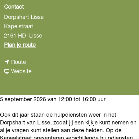
Contact
Dorpshart Lisse
Kapelstraat
2161 HD
Lisse
n
Plan je route
a
n
Route
a
a
v
Website
r
a
a
1
r
n
1
1
1
5 september 2026 van 12:00 tot 16:00 uur
2
1
1
d
Ook dit jaar staan de hulpdiensten weer in het
2
2
a
Dorpshart van Lisse, zodat jij een kijkje kunt nemen en
d
d
g
al je vragen kunt stellen aan deze helden. Op de
a
a
i
Kanaalstraat presenteren verschillende hulpdiensten