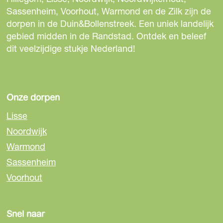
e
e
e
Sassenheim, Voorhout, Warmond en de Zilk zijn de
z
z
z
dorpen in de Duin&Bollenstreek. Een uniek landelijk
e
e
e
gebied midden in de Randstad. Ontdek en beleef
p
p
p
dit veelzijdige stukje Nederland!
a
a
a
g
g
g
i
i
i
n
n
n
Onze dorpen
a
a
a
Lisse
o
o
o
Noordwijk
p
p
p
Warmond
F
e
W
a
-
h
Sassenheim
c
m
a
Voorhout
e
a
t
b
i
s
o
l
A
Snel naar
o
p