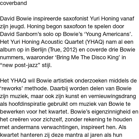
coverband
n
i
s
i
n
o
s
i
s
o
David Bowie inspireerde saxofonist Yuri Honing vanaf
t
n
s
i
t
zijn jeugd. Honing begon saxofoon te spelen door
)
o
n
s
David Sanborn’s solo op Bowie’s ‘Young Americans’.
)
Het Yuri Honing Acoustic Quartet (YHAQ) nam al een
D
t
o
n
D
album op in Berlijn (True, 2012) en coverde drie Bowie
a
)
t
o
a
nummers, waaronder ‘Bring Me The Disco King’ in
v
D
)
t
v
“new post-jazz” stijl.
i
a
D
)
i
d
v
a
D
Het YHAQ wil Bowie artistiek onderzoeken middels de
d
‘reworks’ methode. Daarbij worden delen van Bowie
B
i
v
a
B
zijn muziek, maar ook zijn kunst en vernieuwingsdrang
o
d
i
v
o
als hoofdinspiratie gebruikt om muziek van Bowie te
w
B
d
i
w
bewerken voor het kwartet. Bowie’s eigenzinnigheid en
i
o
B
d
i
het creëren voor zichzelf, zonder rekening te houden
e
w
o
B
met andermans verwachtingen, inspireert hen. Als
e
kwartet hanteren zij deze mantra al jaren als hun
-
i
w
o
-