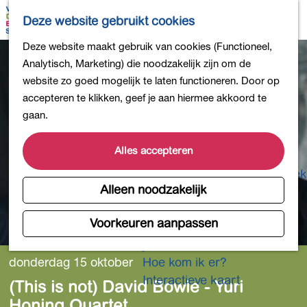
Bollen en Bloemen
K
Z
Deze website gebruikt cookies
Winkelen
a
o
M
G
Deze website maakt gebruik van cookies (Functioneel,
Uit eten
a
e
e
a
Analytisch, Marketing) die noodzakelijk zijn om de
DB4daagse - Inschrijven
r
k
n
n
website zo goed mogelijk te laten functioneren. Door op
Kinderactiviteiten
t
e
u
a
accepteren te klikken, geef je aan hiermee akkoord te
De natuur in
n
a
gaan.
Polders en plassen
r
Landgoederen
d
Alles accepteren
Musea en meer
e
Producten uit de Bollenstreek
h
Alleen noodzakelijk
Gezond en actief
o
m
Voorkeuren aanpassen
Overnachten
e
Plan je bezoek
p
donderdag 15 oktober
Hoe kom ik er?
a
Interactieve kaart
(This is not) David Bowie - Yuri
g
Honing Quartet
e