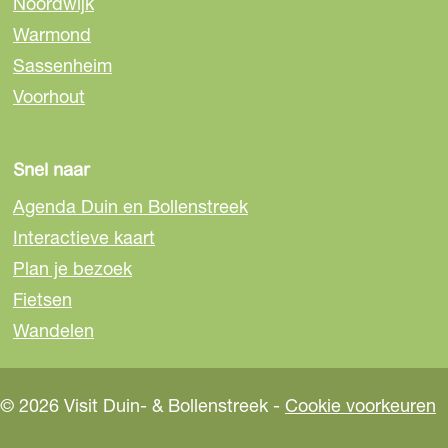
Noordwijk
p
p
p
Warmond
F
e
W
a
-
h
Sassenheim
c
m
a
Voorhout
e
a
t
b
i
s
o
l
A
Snel naar
o
p
Agenda Duin en Bollenstreek
k
p
Interactieve kaart
Plan je bezoek
Fietsen
Wandelen
© 2026 Visit Duin- & Bollenstreek -
Cookie voorkeuren