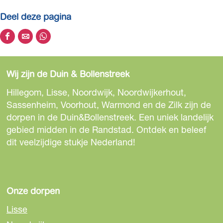
Deel deze pagina
D
D
D
e
e
e
e
e
e
Wij zijn de Duin & Bollenstreek
l
l
l
d
d
d
Hillegom, Lisse, Noordwijk, Noordwijkerhout,
e
e
e
Sassenheim, Voorhout, Warmond en de Zilk zijn de
z
z
z
dorpen in de Duin&Bollenstreek. Een uniek landelijk
e
e
e
gebied midden in de Randstad. Ontdek en beleef
p
p
p
dit veelzijdige stukje Nederland!
a
a
a
g
g
g
i
i
i
n
n
n
Onze dorpen
a
a
a
Lisse
o
o
o