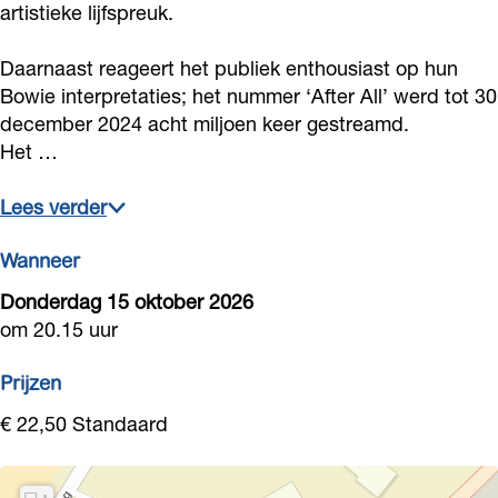
artistieke lijfspreuk.
Y
e
i
w
Y
u
-
e
i
u
Daarnaast reageert het publiek enthousiast op hun
r
Y
-
e
r
Bowie interpretaties; het nummer ‘After All’ werd tot 30
i
u
Y
-
december 2024 acht miljoen keer gestreamd.
i
Het …
H
r
u
Y
H
o
i
r
u
o
Lees verder
n
H
i
r
n
i
o
H
i
i
Wanneer
n
n
o
H
n
Donderdag 15 oktober 2026
g
i
n
o
g
om 20.15 uur
Q
n
i
n
Q
Prijzen
u
g
n
i
u
a
Q
g
n
€ 22,50 Standaard
a
r
u
Q
g
r
t
a
u
Q
t