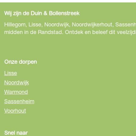
e
e
e
e
e
e
Wij zijn de Duin & Bollenstreek
l
l
l
d
d
d
Hillegom, Lisse, Noordwijk, Noordwijkerhout, Sassenh
e
e
e
midden in de Randstad. Ontdek en beleef dit veelzijd
z
z
z
e
e
e
p
p
p
a
a
a
Onze dorpen
g
g
g
Lisse
i
i
i
Noordwijk
n
n
n
Warmond
a
a
a
o
o
o
Sassenheim
p
p
p
Voorhout
F
e
W
a
-
h
c
m
a
Snel naar