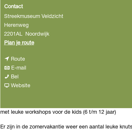
Contact
Streekmuseum Veldzicht
Herenweg
2201AL
Noordwijk
n
Plan je route
a
n
Route
a
a
n
E-mail
r
V
a
a
Bel
V
e
r
a
v
Website
e
l
V
r
a
l
d
e
V
n
d
z
l
e
V
met leuke workshops voor de kids (6 t/m 12 jaar)
z
i
d
l
e
i
Er zijn in de zomervakantie weer een aantal leuke knutse
c
z
d
l
c