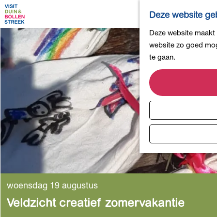
Deze website geb
G
Deze website maakt g
a
website zo goed moge
n
te gaan.
a
a
r
d
e
h
o
m
e
p
woensdag 19 augustus
a
Veldzicht creatief zomervakantie
g
e