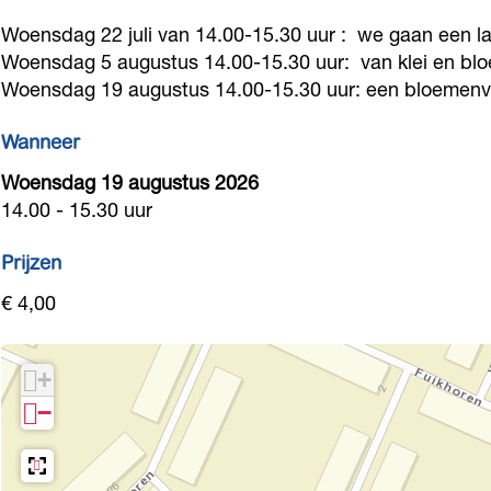
h
i
z
d
h
Woensdag 22 juli van 14.00-15.30 uur : we gaan een la
t
c
i
z
t
Woensdag 5 augustus 14.00-15.30 uur: van klei en blo
c
h
c
i
Woensdag 19 augustus 14.00-15.30 uur: een bloemenv
c
r
t
h
c
r
Wanneer
e
c
t
h
e
Woensdag 19 augustus 2026
a
r
c
t
a
14.00 - 15.30 uur
t
e
r
c
t
i
a
e
r
i
Prijzen
e
t
a
e
e
€ 4,00
f
i
t
a
f
z
e
i
t
z
+
o
f
e
i
o
−
m
z
f
e
m
e
o
z
f
e
r
m
o
z
r