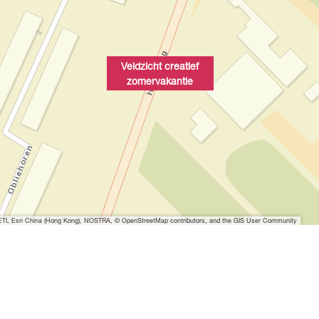
Veldzicht creatief
zomervakantie
I, Esri China (Hong Kong), NOSTRA, © OpenStreetMap contributors, and the GIS User Community