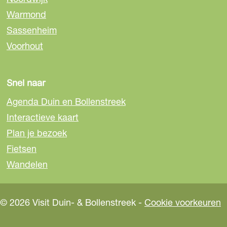
a
a
Warmond
n
Sassenheim
T
Voorhout
e
s
p
Snel naar
e
Agenda Duin en Bollenstreek
l
d
Interactieve kaart
u
Plan je bezoek
y
Fietsen
n
Wandelen
© 2026 Visit Duin- & Bollenstreek -
Cookie voorkeuren