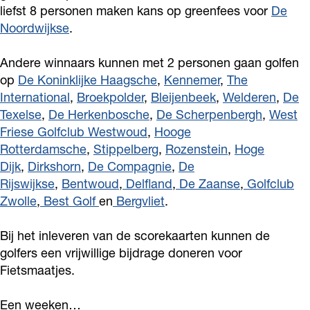
d
e
p
s
d
liefst 8 personen maken kans op greenfees voor
De
u
l
e
p
u
Noordwijkse
.
y
d
l
e
y
Andere winnaars kunnen met 2 personen gaan golfen
n
u
d
l
n
op
De Koninklijke Haagsche
,
Kennemer
,
The
y
u
d
International
,
Broekpolder
,
Bleijenbeek
,
Welderen
,
De
n
y
u
Texelse
,
De Herkenbosche
,
De Scherpenbergh
,
West
n
y
Friese Golfclub Westwoud
,
Hooge
n
Rotterdamsche
,
Stippelberg
,
Rozenstein
,
Hoge
Dijk
,
Dirkshorn
,
De Compagnie
,
De
Rijswijkse
,
Bentwoud
,
Delfland
,
De Zaanse
,
Golfclub
Zwolle
,
Best Golf
en
Bergvliet
.
Bij het inleveren van de scorekaarten kunnen de
golfers een vrijwillige bijdrage doneren voor
Fietsmaatjes.
Een weeken…