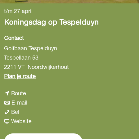
t/m 27 april
Koningsdag op Tespelduyn
Contact
Golfbaan Tespelduyn
Tespellaan 53
2211 VT
Noordwijkerhout
n
Plan je route
a
n
Route
a
a
n
E-mail
r
K
a
a
Bel
K
o
r
a
v
Website
o
n
K
r
a
n