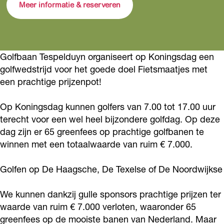
i
o
K
n
i
Meer informatie & reserveren
n
n
o
K
n
g
i
n
o
g
s
n
i
n
s
Golfbaan Tespelduyn organiseert op Koningsdag een
d
g
n
i
d
golfwedstrijd voor het goede doel Fietsmaatjes met
a
s
g
n
a
een prachtige prijzenpot!
g
d
s
g
g
o
a
d
s
Op Koningsdag kunnen golfers van 7.00 tot 17.00 uur
o
terecht voor een wel heel bijzondere golfdag. Op deze
p
g
a
d
p
dag zijn er 65 greenfees op prachtige golfbanen te
T
o
g
a
T
winnen met een totaalwaarde van ruim € 7.000.
e
p
o
g
e
s
T
p
o
s
Golfen op De Haagsche, De Texelse of De Noordwijkse
p
e
T
p
p
We kunnen dankzij gulle sponsors prachtige prijzen ter
e
s
e
T
e
waarde van ruim € 7.000 verloten, waaronder 65
l
p
s
e
l
greenfees op de mooiste banen van Nederland. Maar