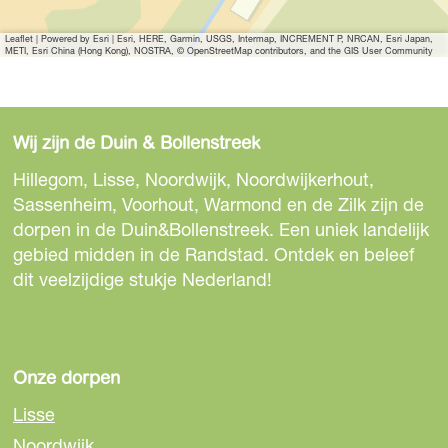
t
Leaflet
|
Powered by Esri | Esri, HERE, Garmin, USGS, Intermap, INCREMENT P, NRCAN, Esri Japan,
e
METI, Esri China (Hong Kong), NOSTRA, © OpenStreetMap contributors, and the GIS User Community
a
f
b
Wij zijn de Duin & Bollenstreek
e
e
Hillegom, Lisse, Noordwijk, Noordwijkerhout,
l
Sassenheim, Voorhout, Warmond en de Zilk zijn de
d
dorpen in de Duin&Bollenstreek. Een uniek landelijk
i
gebied midden in de Randstad. Ontdek en beleef
n
dit veelzijdige stukje Nederland!
g
G
o
l
Onze dorpen
f
Lisse
b
Noordwijk