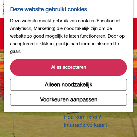
Bollen en Bloemen
K
Z
Deze website gebruikt cookies
Winkelen
a
o
M
G
Deze website maakt gebruik van cookies (Functioneel,
Uit eten
a
e
e
Sorry, deze activiteit is niet meer beschikbaar.
a
Analytisch, Marketing) die noodzakelijk zijn om de
DB4daagse - Inschrijven
r
k
n
Bekijk het
actuele aanbod
voor de beschikbare
n
website zo goed mogelijk te laten functioneren. Door op
Kinderactiviteiten
t
e
u
opties.
a
accepteren te klikken, geef je aan hiermee akkoord te
De natuur in
n
a
gaan.
Polders en plassen
r
Landgoederen
d
Alles accepteren
Musea en meer
e
Producten uit de Bollenstreek
h
Alleen noodzakelijk
Gezond en actief
o
m
Voorkeuren aanpassen
Overnachten
e
Plan je bezoek
p
Hoe kom ik er?
a
Interactieve kaart
g
e