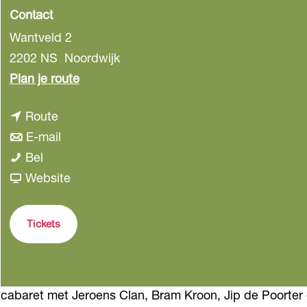
Contact
Wantveld 2
2202 NS
Noordwijk
n
Plan je route
a
n
Route
a
a
n
E-mail
r
J
a
a
Bel
J
e
r
a
v
Website
e
r
J
r
a
r
o
e
J
n
o
Tickets
e
r
e
J
e
n
o
r
e
n
s
e
o
r
s
cabaret met Jeroens Clan, Bram Kroon, Jip de Poorter
C
n
e
o
C