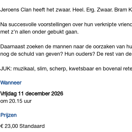
l
s
n
e
l
Jeroens Clan heeft het zwaar. Heel. Erg. Zwaar. Bram 
a
C
s
n
a
n
l
C
s
Na succesvolle voorstellingen over hun verknipte vriends
n
met z’n allen onder gebukt gaan.
-
a
l
C
-
J
n
a
l
J
Daarnaast zoeken de mannen naar de oorzaken van hun 
U
-
n
a
U
nog de schuld van geven? Hun ouders? De rest van de 
K
J
-
n
K
U
J
-
JUK: muzikaal, slim, scherp, kwetsbaar en bovenal ret
K
U
J
Wanneer
K
U
Vrijdag 11 december 2026
K
om 20.15 uur
Prijzen
€ 23,00 Standaard