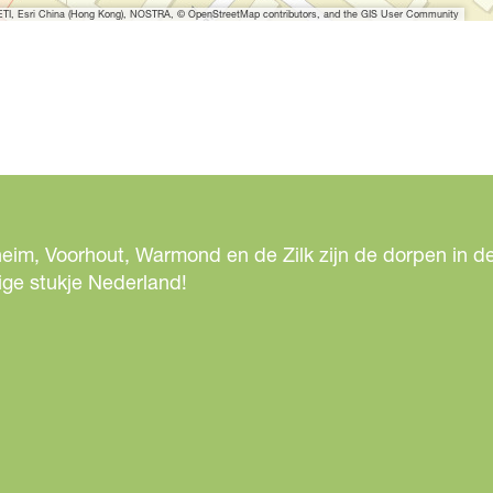
I, Esri China (Hong Kong), NOSTRA, © OpenStreetMap contributors, and the GIS User Community
eim, Voorhout, Warmond en de Zilk zijn de dorpen in de
ige stukje Nederland!