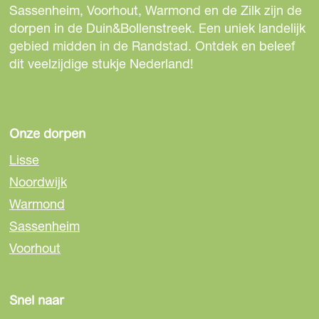
e
e
e
Sassenheim, Voorhout, Warmond en de Zilk zijn de
g
z
z
z
dorpen in de Duin&Bollenstreek. Een uniek landelijk
B
e
e
e
gebied midden in de Randstad. Ontdek en beleef
u
p
p
p
dit veelzijdige stukje Nederland!
n
a
a
a
k
g
g
g
e
i
i
i
r
n
n
n
Onze dorpen
r
a
a
a
o
Lisse
o
o
o
n
Noordwijk
p
p
p
d
Warmond
F
e
W
l
a
-
h
Sassenheim
e
c
m
a
i
Voorhout
e
a
t
d
b
i
s
i
o
l
A
n
Snel naar
o
p
g