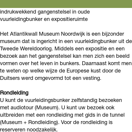
k
n
n
r
indrukwekkend gangenstelsel in oude
e
k
k
r
vuurleidingbunker en expositieruimte
r
e
e
o
r
r
r
n
Het Atlantikwall Museum Noordwijk is een bijzonder
o
r
r
museum dat is ingericht in een vuurleidingbunker uit de
d
Tweede Wereldoorlog. Middels een expositie en een
n
o
o
l
bezoek aan het gangenstelsel kan men zich een beeld
d
n
n
e
vormen over het leven in bunkers. Daarnaast komt men
l
d
d
i
te weten op welke wijze de Europese kust door de
e
l
l
d
Duitsers werd omgevormd tot een vesting.
i
e
e
i
Rondleiding
d
i
i
n
U kunt de vuurleidingsbunker zelfstandig bezoeken
i
d
d
g
met audiotour (Museum). U kunt uw bezoek ook
n
i
i
e
uitbreiden met een rondleiding met gids in de tunnel
g
n
n
n
(Museum + Rondleiding). Voor de rondleiding is
e
g
g
reserveren noodzakelijk.
A