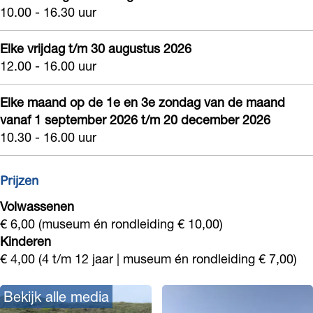
10.00 - 16.30 uur
o
o
o
d
r
o
o
w
Elke vrijdag t/m 30 augustus 2026
d
r
r
i
12.00 - 16.00 uur
w
d
d
j
i
w
w
Elke maand op de 1e en 3e zondag van de maand
k
vanaf 1 september 2026 t/m 20 december 2026
j
i
i
10.30 - 16.00 uur
k
j
j
k
k
Prijzen
Volwassenen
€ 6,00 (museum én rondleiding € 10,00)
Kinderen
€ 4,00 (4 t/m 12 jaar | museum én rondleiding € 7,00)
Bekijk alle media