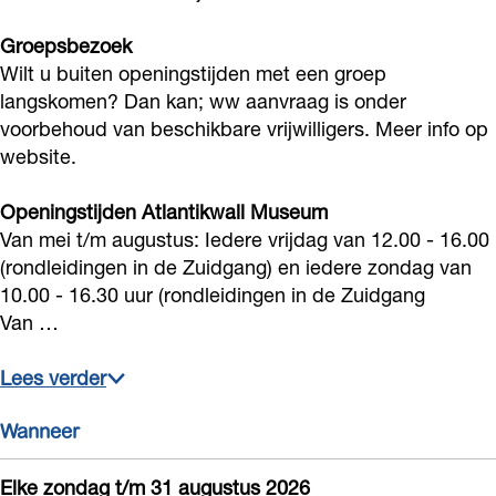
n
e
e
t
Groepsbezoek
A
n
n
l
Wilt u buiten openingstijden met een groep
t
A
A
a
langskomen? Dan kan; ww aanvraag is onder
l
t
t
n
voorbehoud van beschikbare vrijwilligers. Meer info op
a
l
l
website.
t
n
a
a
i
Openingstijden Atlantikwall Museum
t
n
n
k
Van mei t/m augustus: Iedere vrijdag van 12.00 - 16.00
i
t
t
w
(rondleidingen in de Zuidgang) en iedere zondag van
k
i
i
a
10.00 - 16.30 uur (rondleidingen in de Zuidgang
w
k
k
Van …
l
a
w
w
l
Lees verder
l
a
a
N
l
l
l
o
Wanneer
N
l
l
o
o
N
N
Elke zondag t/m 31 augustus 2026
r