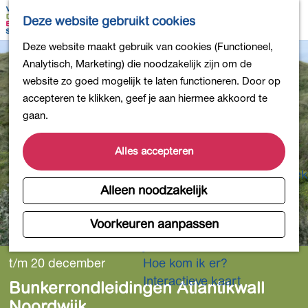
Bollen en Bloemen
K
Z
Deze website gebruikt cookies
Winkelen
a
o
M
G
Deze website maakt gebruik van cookies (Functioneel,
Uit eten
a
e
e
a
Analytisch, Marketing) die noodzakelijk zijn om de
DB4daagse - Inschrijven
r
k
n
n
website zo goed mogelijk te laten functioneren. Door op
Kinderactiviteiten
t
e
u
a
accepteren te klikken, geef je aan hiermee akkoord te
De natuur in
n
a
gaan.
Polders en plassen
r
Landgoederen
d
Alles accepteren
Musea en meer
e
Producten uit de Bollenstreek
h
Alleen noodzakelijk
Gezond en actief
o
m
Voorkeuren aanpassen
Overnachten
e
Plan je bezoek
p
t/m 20 december
Hoe kom ik er?
a
Interactieve kaart
Bunkerrondleidingen Atlantikwall
g
Noordwijk
e