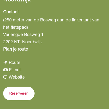
Contact
(250 meter van de Bosweg aan de linkerkant van
het fietspad)
Verlengde Bosweg 1
2202 NT
Noordwijk
n
Plan je route
a
n
Route
a
a
n
E-mail
r
a
a
v
Website
B
r
a
a
u
B
r
n
n
Reserveren
u
B
B
k
n
u
u
e