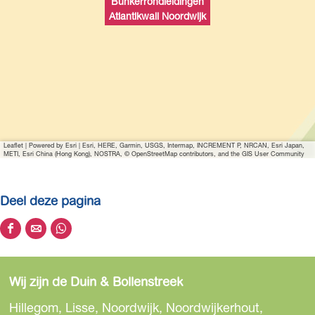
Bunkerrondleidingen
t
Atlantikwall Noordwijk
v
e
r
g
r
o
t
Leaflet
|
Powered by Esri | Esri, HERE, Garmin, USGS, Intermap, INCREMENT P, NRCAN, Esri Japan,
e
METI, Esri China (Hong Kong), NOSTRA, © OpenStreetMap contributors, and the GIS User Community
a
f
Deel deze pagina
b
e
D
D
D
e
e
e
e
l
e
e
e
d
Wij zijn de Duin & Bollenstreek
l
l
l
i
d
d
d
Hillegom, Lisse, Noordwijk, Noordwijkerhout,
n