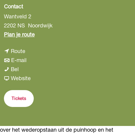
Contact
Wantveld 2
2202 NS
Noordwijk
n
Plan je route
a
n
Route
a
a
n
E-mail
r
J
a
a
Bel
J
o
r
a
v
Website
o
o
J
r
a
o
s
o
J
n
s
Tickets
t
o
o
J
t
S
s
o
o
S
p
t
s
o
p
over het wederopstaan uit de puinhoop en het
i
S
t
s
i