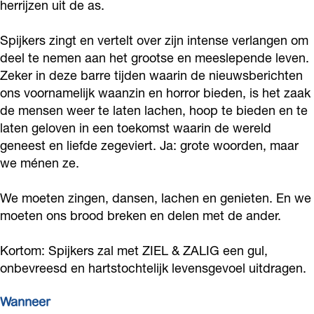
herrijzen uit de as.
j
p
S
t
j
k
i
p
S
k
Spijkers zingt en vertelt over zijn intense verlangen om
e
j
i
p
deel te nemen aan het grootse en meeslepende leven.
e
Zeker in deze barre tijden waarin de nieuwsberichten
r
k
j
i
r
ons voornamelijk waanzin en horror bieden, is het zaak
s
e
k
j
s
de mensen weer te laten lachen, hoop te bieden en te
-
r
e
k
-
laten geloven in een toekomst waarin de wereld
Z
s
r
e
Z
geneest en liefde zegeviert. Ja: grote woorden, maar
i
-
s
r
we ménen ze.
i
e
Z
-
s
e
We moeten zingen, dansen, lachen en genieten. En we
l
i
Z
-
l
moeten ons brood breken en delen met de ander.
&
e
i
Z
&
Z
l
e
i
Z
Kortom: Spijkers zal met ZIEL & ZALIG een gul,
a
&
l
e
onbevreesd en hartstochtelijk levensgevoel uitdragen.
a
l
Z
&
l
l
Wanneer
i
a
Z
&
i