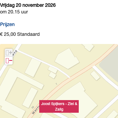
Vrijdag 20 november 2026
g
l
a
Z
g
om 20.15 uur
i
l
a
g
i
l
Prijzen
g
i
€ 25,00 Standaard
g
+
−
Joost Spijkers - Ziel &
Zalig