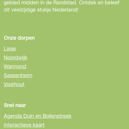
e
e
e
gebied midden in de Randstad. Ontdek en beleef
p
p
p
dit veelzijdige stukje Nederland!
a
a
a
g
g
g
i
i
i
n
n
n
Onze dorpen
a
a
a
Lisse
o
o
o
Noordwijk
p
p
p
Warmond
F
e
W
a
-
h
Sassenheim
c
m
a
Voorhout
e
a
t
b
i
s
o
l
A
Snel naar
o
p
Agenda Duin en Bollenstreek
k
p
Interactieve kaart