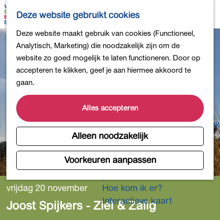
Bollen en Bloemen
K
Z
Deze website gebruikt cookies
Winkelen
a
o
M
G
Deze website maakt gebruik van cookies (Functioneel,
Uit eten
a
e
e
a
Analytisch, Marketing) die noodzakelijk zijn om de
DB4daagse - Inschrijven
r
k
n
n
website zo goed mogelijk te laten functioneren. Door op
Kinderactiviteiten
t
e
u
a
accepteren te klikken, geef je aan hiermee akkoord te
De natuur in
n
a
gaan.
Polders en plassen
r
Landgoederen
d
Alles accepteren
Musea en meer
e
Producten uit de Bollenstreek
h
Alleen noodzakelijk
Gezond en actief
o
m
Voorkeuren aanpassen
Overnachten
e
Plan je bezoek
p
vrijdag 20 november
Hoe kom ik er?
a
Interactieve kaart
Joost Spijkers - Ziel & Zalig
g
e