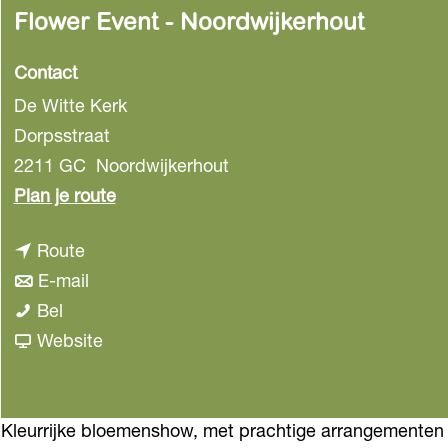
Flower Event - Noordwijkerhout
Contact
De Witte Kerk
Dorpsstraat
2211 GC
Noordwijkerhout
n
Plan je route
a
n
Route
a
a
n
E-mail
r
F
a
a
Bel
F
l
r
a
v
Website
l
o
F
r
a
o
w
l
F
n
w
e
o
l
F
Kleurrijke bloemenshow, met prachtige arrangementen 
e