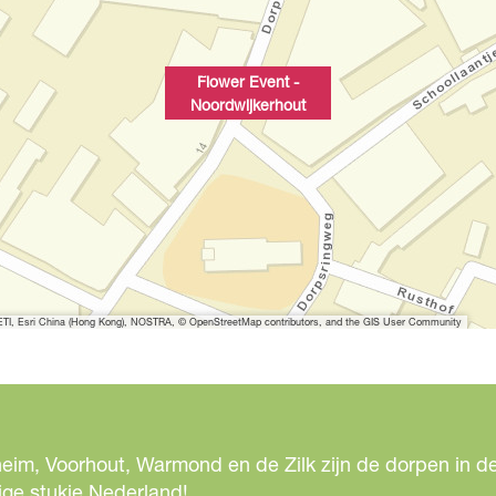
p
m
e
Flower Event -
t
Noordwijkerhout
v
e
r
g
r
o
t
e
I, Esri China (Hong Kong), NOSTRA, © OpenStreetMap contributors, and the GIS User Community
a
f
b
e
e
eim, Voorhout, Warmond en de Zilk zijn de dorpen in de
l
ige stukje Nederland!