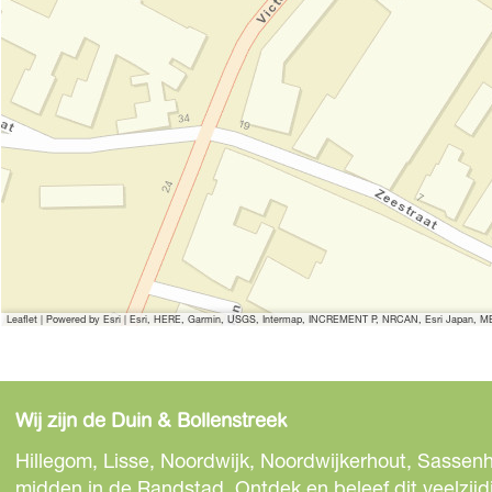
Leaflet
|
Powered by Esri | Esri, HERE, Garmin, USGS, Intermap, INCREMENT P, NRCAN, Esri Japan, MET
Wij zijn de Duin & Bollenstreek
Hillegom, Lisse, Noordwijk, Noordwijkerhout, Sassenh
midden in de Randstad. Ontdek en beleef dit veelzijd