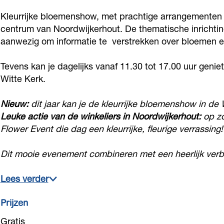
r
w
o
l
r
Kleurrijke bloemenshow, met prachtige arrangementen 
E
e
w
o
E
centrum van Noordwijkerhout. De thematische inrichti
v
r
e
w
v
aanwezig om informatie te verstrekken over bloemen 
e
E
r
e
e
n
v
E
r
Tevens kan je dagelijks vanaf 11.30 tot 17.00 uur geni
n
Witte Kerk.
t
e
v
E
t
-
n
e
v
-
Nieuw:
dit jaar kan je de kleurrijke bloemenshow in d
N
t
n
e
N
Leuke actie van de winkeliers in Noordwijkerhout:
op z
o
-
t
n
o
Flower Event die dag een kleurrijke, fleurige verrassing!
o
N
-
t
o
Dit mooie evenement combineren met een heerlijk ver
r
o
N
-
r
d
o
o
N
d
Lees verder
w
r
o
o
w
i
d
r
o
Prijzen
i
j
w
d
r
j
Gratis