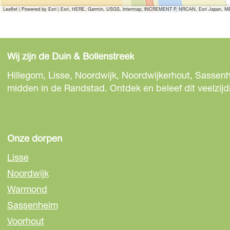
p
p
e
Leaflet
|
Powered by Esri | Esri, HERE, Garmin, USGS, Intermap, INCREMENT P, NRCAN, Esri Japan, MET
r
r
k
e
e
k
k
k
Wij zijn de Duin & Bollenstreek
e
k
k
n
Hillegom, Lisse, Noordwijk, Noordwijkerhout, Sassenh
e
e
midden in de Randstad. Ontdek en beleef dit veelzijd
n
n
Onze dorpen
Lisse
Noordwijk
Warmond
Sassenheim
Voorhout