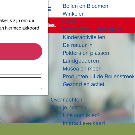
Bollen en Bloemen
K
Z
Winkelen
a
o
M
kelijk zijn om de
Uit eten
a
e
e
de beschikbare opties.
 aan hiermee akkoord
DB4daagse - Inschrijven
r
k
n
Kinderactiviteiten
t
e
u
De natuur in
n
Polders en plassen
Landgoederen
Musea en meer
Producten uit de Bollenstreek
Gezond en actief
Overnachten
Plan je bezoek
Hoe kom ik er?
Interactieve kaart