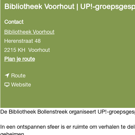
Bibliotheek Voorhout | UP!-groepsges
Contact
Bibliotheek Voorhout
Herenstraat 48
2215 KH
Voorhout
n
Plan je route
a
n
Route
a
a
v
Website
r
a
a
B
r
n
i
B
B
De Bibliotheek Bollenstreek organiseert UP!-groepsges
b
i
i
l
In een ontspannen sfeer is er ruimte om verhalen te de
b
b
i
geheimen.