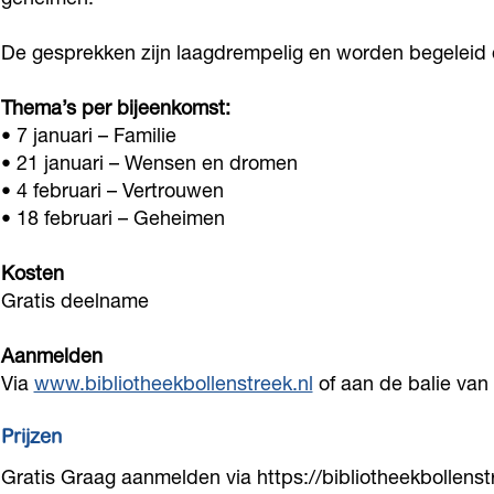
l
l
o
i
i
t
De gesprekken zijn laagdrempelig en worden begeleid doo
o
o
h
Thema’s per bijeenkomst:
t
t
e
• 7 januari – Familie
h
h
e
• 21 januari – Wensen en dromen
e
e
k
• 4 februari – Vertrouwen
e
e
V
• 18 februari – Geheimen
k
k
o
Kosten
V
V
o
Gratis deelname
o
o
r
o
o
h
Aanmelden
r
r
o
Via
www.bibliotheekbollenstreek.nl
of aan de balie van 
h
h
u
Prijzen
o
o
t
u
u
Gratis Graag aanmelden via https://bibliotheekbollenstr
|