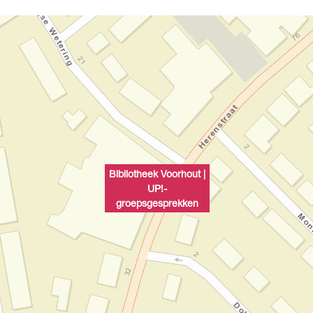
Bibliotheek Voorhout |
UP!-
groepsgesprekken