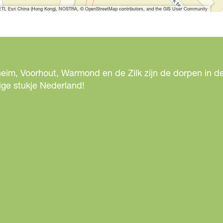
I, Esri China (Hong Kong), NOSTRA, © OpenStreetMap contributors, and the GIS User Community
eim, Voorhout, Warmond en de Zilk zijn de dorpen in de
ige stukje Nederland!