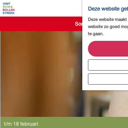
Deze website geb
G
Deze website maakt g
Sorry, deze activiteit 
a
website zo goed moge
n
te gaan.
a
a
r
d
e
h
o
m
e
p
a
g
t/m 18 februari
e