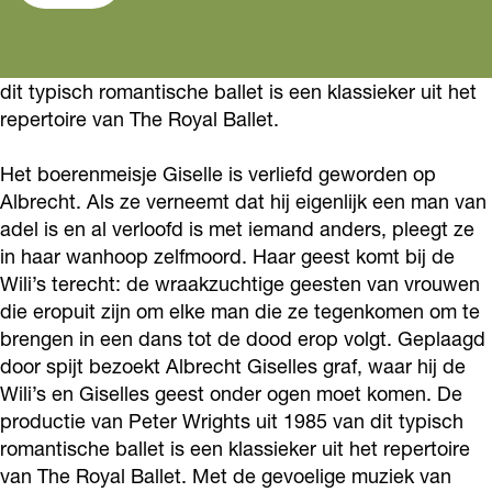
5
O
B
R
5
/
2
O
B
/
2
5
2
O
2
dit typisch romantische ballet is een klassieker uit het
6
/
5
2
6
repertoire van The Royal Ballet.
:
2
/
5
:
G
6
2
/
G
Het boerenmeisje Giselle is verliefd geworden op
i
:
6
2
Albrecht. Als ze verneemt dat hij eigenlijk een man van
i
adel is en al verloofd is met iemand anders, pleegt ze
s
G
:
6
s
in haar wanhoop zelfmoord. Haar geest komt bij de
e
i
G
:
e
Wili’s terecht: de wraakzuchtige geesten van vrouwen
l
s
i
G
l
die eropuit zijn om elke man die ze tegenkomen om te
l
e
s
i
l
brengen in een dans tot de dood erop volgt. Geplaagd
e
l
e
s
door spijt bezoekt Albrecht Giselles graf, waar hij de
e
Wili’s en Giselles geest onder ogen moet komen. De
l
l
e
productie van Peter Wrights uit 1985 van dit typisch
e
l
l
romantische ballet is een klassieker uit het repertoire
e
l
van The Royal Ballet. Met de gevoelige muziek van