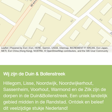
Leaflet
|
Powered by Esri | Esri, HERE, Garmin, USGS, Intermap, INCREMENT P, NRCAN, Esri Japan,
METI, Esri China (Hong Kong), NOSTRA, © OpenStreetMap contributors, and the GIS User Community
Wij zijn de Duin & Bollenstreek
Hillegom, Lisse, Noordwijk, Noordwijkerhout,
Sassenheim, Voorhout, Warmond en de Zilk zijn de
dorpen in de Duin&Bollenstreek. Een uniek landelijk
gebied midden in de Randstad. Ontdek en beleef
dit veelzijdige stukje Nederland!