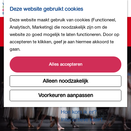
Bollen en Bloemen
K
Z
Deze website gebruikt cookies
Winkelen
a
o
M
G
Deze website maakt gebruik van cookies (Functioneel,
Uit eten
a
e
e
Sorry, deze activiteit is niet meer beschikbaar.
a
Analytisch, Marketing) die noodzakelijk zijn om de
DB4daagse - Inschrijven
r
k
n
Bekijk het
actuele aanbod
voor de beschikbare
n
website zo goed mogelijk te laten functioneren. Door op
Kinderactiviteiten
t
e
u
opties.
a
accepteren te klikken, geef je aan hiermee akkoord te
De natuur in
n
a
gaan.
Polders en plassen
r
Landgoederen
d
Alles accepteren
Musea en meer
e
Producten uit de Bollenstreek
h
Alleen noodzakelijk
Gezond en actief
o
m
Voorkeuren aanpassen
Overnachten
e
Plan je bezoek
p
Hoe kom ik er?
a
Interactieve kaart
g
e