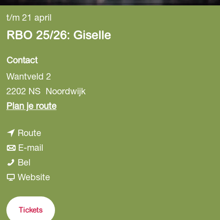
t/m 21 april
RBO 25/26: Giselle
Contact
Wantveld 2
2202 NS
Noordwijk
n
Plan je route
a
n
Route
a
a
n
E-mail
r
R
a
a
Bel
R
B
r
a
v
Website
B
O
R
r
a
O
2
B
R
n
2
Tickets