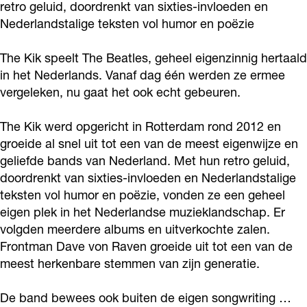
retro geluid, doordrenkt van sixties-invloeden en
e
k
i
K
e
Nederlandstalige teksten vol humor en poëzie
r
h
k
i
r
t
e
h
k
t
The Kik speelt The Beatles, geheel eigenzinnig hertaald
a
r
e
h
in het Nederlands. Vanaf dag één werden ze ermee
a
vergeleken, nu gaat het ook echt gebeuren.
a
t
r
e
a
l
a
t
r
l
The Kik werd opgericht in Rotterdam rond 2012 en
t
a
a
t
t
groeide al snel uit tot een van de meest eigenwijze en
T
l
a
a
T
geliefde bands van Nederland. Met hun retro geluid,
h
t
l
a
doordrenkt van sixties-invloeden en Nederlandstalige
h
teksten vol humor en poëzie, vonden ze een geheel
e
T
t
l
e
eigen plek in het Nederlandse muzieklandschap. Er
B
h
T
t
B
volgden meerdere albums en uitverkochte zalen.
e
e
h
T
e
Frontman Dave von Raven groeide uit tot een van de
a
B
e
h
a
meest herkenbare stemmen van zijn generatie.
t
e
B
e
t
De band bewees ook buiten de eigen songwriting …
l
a
e
B
l