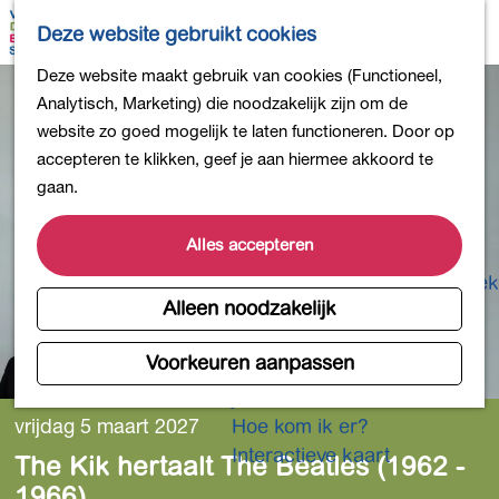
Bollen en Bloemen
K
Z
Deze website gebruikt cookies
Winkelen
a
o
M
G
Deze website maakt gebruik van cookies (Functioneel,
Uit eten
a
e
e
a
Analytisch, Marketing) die noodzakelijk zijn om de
DB4daagse - Inschrijven
r
k
n
n
website zo goed mogelijk te laten functioneren. Door op
Kinderactiviteiten
t
e
u
a
accepteren te klikken, geef je aan hiermee akkoord te
De natuur in
n
a
gaan.
Polders en plassen
r
Landgoederen
d
Alles accepteren
Musea en meer
e
Producten uit de Bollenstreek
h
Alleen noodzakelijk
Gezond en actief
o
m
Voorkeuren aanpassen
Overnachten
e
Plan je bezoek
p
vrijdag 5 maart 2027
Hoe kom ik er?
a
Interactieve kaart
The Kik hertaalt The Beatles (1962 -
g
1966)
e