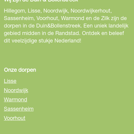
l
l
l
d
d
d
Hillegom, Lisse, Noordwijk, Noordwijkerhout,
e
e
e
Sassenheim, Voorhout, Warmond en de Zilk zijn de
z
z
z
dorpen in de Duin&Bollenstreek. Een uniek landelijk
e
e
e
gebied midden in de Randstad. Ontdek en beleef
p
p
p
dit veelzijdige stukje Nederland!
a
a
a
g
g
g
i
i
i
n
n
n
Onze dorpen
a
a
a
Lisse
o
o
o
Noordwijk
p
p
p
Warmond
F
e
W
a
-
h
Sassenheim
c
m
a
Voorhout
e
a
t
b
i
s