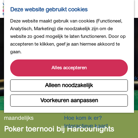
Bollen en Bloemen
K
Z
Deze website gebruikt cookies
Winkelen
a
o
M
G
Deze website maakt gebruik van cookies (Functioneel,
Uit eten
a
e
e
a
Analytisch, Marketing) die noodzakelijk zijn om de
DB4daagse - Inschrijven
r
k
n
n
website zo goed mogelijk te laten functioneren. Door op
Kinderactiviteiten
t
e
u
a
accepteren te klikken, geef je aan hiermee akkoord te
De natuur in
n
a
gaan.
Polders en plassen
r
Landgoederen
d
Alles accepteren
Musea en meer
e
Producten uit de Bollenstreek
h
Alleen noodzakelijk
Gezond en actief
o
m
Voorkeuren aanpassen
Overnachten
e
Plan je bezoek
p
maandelijks
Hoe kom ik er?
a
Interactieve kaart
Poker toernooi bij Harbourlights
g
e