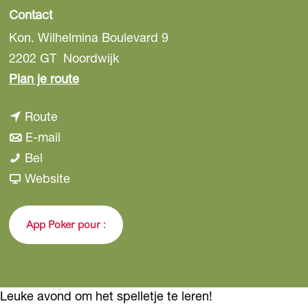
Contact
Kon. Wilhelmina Boulevard 9
2202 GT
Noordwijk
n
Plan je route
a
n
Route
a
a
n
E-mail
r
P
a
a
Bel
P
o
r
a
v
Website
o
k
P
r
a
k
e
o
P
n
e
App Poker pour :
r
k
o
P
r
t
e
k
o
t
o
r
e
k
o
Leuke avond om het spelletje te leren!
e
t
r
e
e