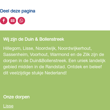
Deel deze pagina
D
D
D
e
e
e
e
e
e
Wij zijn de Duin & Bollenstreek
l
l
l
d
d
d
Hillegom, Lisse, Noordwijk, Noordwijkerhout,
e
e
e
Sassenheim, Voorhout, Warmond en de Zilk zijn de
z
z
z
dorpen in de Duin&Bollenstreek. Een uniek landelijk
e
e
e
gebied midden in de Randstad. Ontdek en beleef
p
p
p
dit veelzijdige stukje Nederland!
a
a
a
g
g
g
i
i
i
n
n
n
Onze dorpen
a
a
a
Lisse
o
o
o