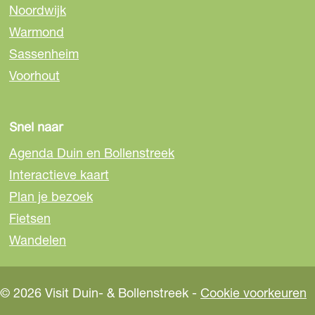
Noordwijk
p
p
p
Warmond
F
e
W
a
-
h
Sassenheim
c
m
a
Voorhout
e
a
t
b
i
s
o
l
A
Snel naar
o
p
Agenda Duin en Bollenstreek
k
p
Interactieve kaart
Plan je bezoek
Fietsen
Wandelen
© 2026 Visit Duin- & Bollenstreek -
Cookie voorkeuren