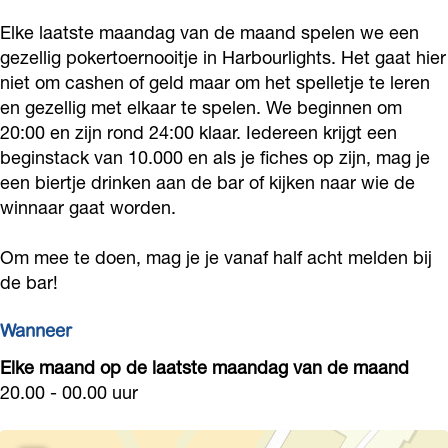
r
o
t
r
r
Elke laatste maandag van de maand spelen we een
n
e
o
t
n
gezellig pokertoernooitje in Harbourlights. Het gaat hier
o
r
e
o
niet om cashen of geld maar om het spelletje te leren
o
en gezellig met elkaar te spelen. We beginnen om
o
n
r
e
o
20:00 en zijn rond 24:00 klaar. Iedereen krijgt een
i
o
n
r
i
beginstack van 10.000 en als je fiches op zijn, mag je
b
o
o
n
b
een biertje drinken aan de bar of kijken naar wie de
i
i
o
o
i
winnaar gaat worden.
j
b
i
o
j
Om mee te doen, mag je je vanaf half acht melden bij
H
i
b
i
H
de bar!
a
j
i
b
a
r
H
j
i
r
Wanneer
b
a
H
j
b
Elke maand op de laatste maandag van de maand
o
r
a
H
o
20.00 - 00.00 uur
u
b
r
a
u
r
o
b
r
r