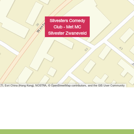
Silvesters Comedy
Club - Met MC
Silvester Zwaneveld
I, Esri China (Hong Kong), NOSTRA, © OpenStreetMap contributors, and the GIS User Community