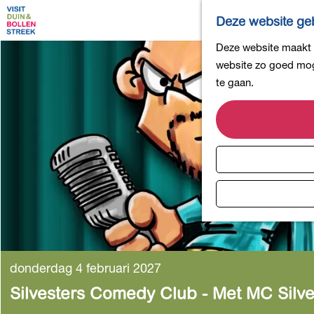
Deze website geb
G
Deze website maakt g
a
website zo goed moge
n
te gaan.
a
a
r
d
e
h
o
m
e
p
donderdag 4 februari 2027
a
Silvesters Comedy Club - Met MC Silv
g
e