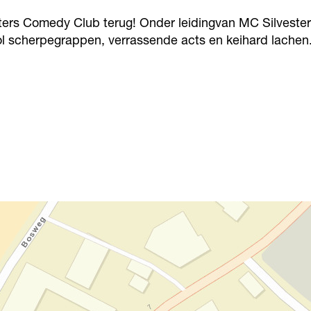
sters Comedy Club terug! Onder leidingvan MC Silvest
l scherpegrappen, verrassende acts en keihard lachen