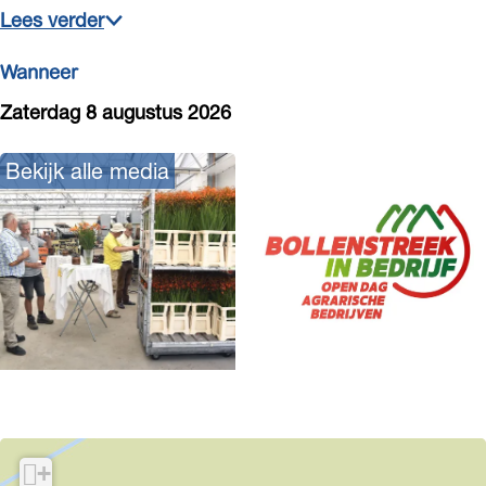
Lees verder
Wanneer
Zaterdag 8 augustus 2026
Bekijk alle media
O
p
e
+
n