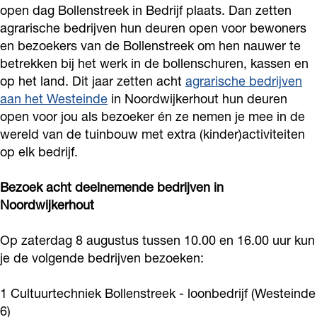
open dag Bollenstreek in Bedrijf plaats. Dan zetten
o
n
n
t
agrarische bedrijven hun deuren open voor bewoners
k
s
s
r
en bezoekers van de Bollenstreek om hen nauwer te
B
t
t
e
betrekken bij het werk in de bollenschuren, kassen en
o
r
r
op het land. Dit jaar zetten acht
agrarische bedrijven
e
l
aan het Westeinde
in Noordwijkerhout hun deuren
e
e
k
open voor jou als bezoeker én ze nemen je mee in de
l
e
e
i
wereld van de tuinbouw met extra (kinder)activiteiten
e
k
k
n
op elk bedrijf.
n
i
i
B
s
n
n
Bezoek acht deelnemende bedrijven in
e
t
Noordwijkerhout
B
B
d
r
e
e
r
Op zaterdag 8 augustus tussen 10.00 en 16.00 uur kun
e
d
d
i
je de volgende bedrijven bezoeken:
e
r
r
j
k
i
i
1 Cultuurtechniek Bollenstreek - loonbedrijf (Westeinde
f
i
6)
j
j