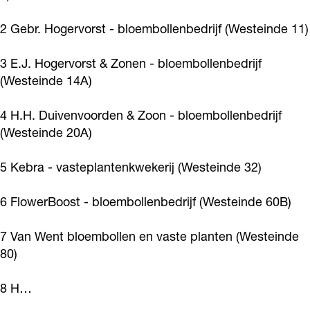
n
f
f
2 Gebr. Hogervorst - bloembollenbedrijf (Westeinde 11)
B
e
3 E.J. Hogervorst & Zonen - bloembollenbedrijf
d
(Westeinde 14A)
r
4 H.H. Duivenvoorden & Zoon - bloembollenbedrijf
i
(Westeinde 20A)
j
f
5 Kebra - vasteplantenkwekerij (Westeinde 32)
6 FlowerBoost - bloembollenbedrijf (Westeinde 60B)
7 Van Went bloembollen en vaste planten (Westeinde
80)
8 H…