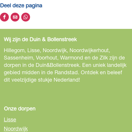
f
Deel deze pagina
b
e
D
D
D
e
e
e
e
l
e
e
e
d
Wij zijn de Duin & Bollenstreek
l
l
l
i
d
d
d
Hillegom, Lisse, Noordwijk, Noordwijkerhout,
n
e
e
e
Sassenheim, Voorhout, Warmond en de Zilk zijn de
g
z
z
z
dorpen in de Duin&Bollenstreek. Een uniek landelijk
B
e
e
e
gebied midden in de Randstad. Ontdek en beleef
o
p
p
p
dit veelzijdige stukje Nederland!
l
a
a
a
l
g
g
g
e
i
i
i
n
n
n
n
Onze dorpen
s
a
a
a
t
Lisse
o
o
o
r
Noordwijk
p
p
p