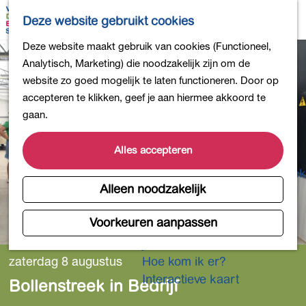
Bollen en Bloemen
K
Z
Deze website gebruikt cookies
Winkelen
a
o
M
G
Deze website maakt gebruik van cookies (Functioneel,
Uit eten
a
e
e
a
Analytisch, Marketing) die noodzakelijk zijn om de
DB4daagse - Inschrijven
r
k
n
n
website zo goed mogelijk te laten functioneren. Door op
Kinderactiviteiten
t
e
u
a
accepteren te klikken, geef je aan hiermee akkoord te
De natuur in
n
a
gaan.
Polders en plassen
r
Landgoederen
d
Alles accepteren
Musea en meer
e
Producten uit de Bollenstreek
h
Alleen noodzakelijk
Gezond en actief
o
m
Voorkeuren aanpassen
Overnachten
e
Plan je bezoek
p
zaterdag 8 augustus
Hoe kom ik er?
a
Interactieve kaart
Bollenstreek in Bedrijf
g
e