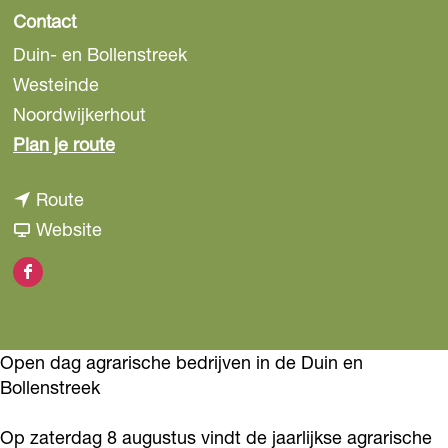
Contact
Duin- en Bollenstreek
Westeinde
Noordwijkerhout
n
Plan je route
a
n
Route
a
a
v
Website
r
a
a
B
F
r
n
o
a
B
B
l
c
o
o
l
Open dag agrarische bedrijven in de Duin en
e
l
l
e
Bollenstreek
b
l
l
n
o
Op zaterdag 8 augustus vindt de jaarlijkse agrarische
e
e
s