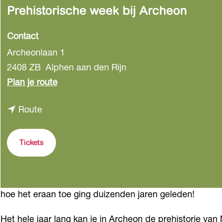
Prehistorische week bij Archeon
Contact
Archeonlaan 1
2408 ZB
Alphen aan den Rijn
n
Plan je route
a
n
Route
a
a
r
a
P
Tickets
r
r
P
e
r
h
hoe het eraan toe ging duizenden jaren geleden!
e
i
h
s
Het hele jaar lang kan je in Archeon de prehistorie va