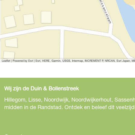
i
A
j
r
A
c
r
h
c
e
h
o
e
n
Leaflet
|
Powered by Esri | Esri, HERE, Garmin, USGS, Intermap, INCREMENT P, NRCAN, Esri Japan, MET
o
n
Wij zijn de Duin & Bollenstreek
Hillegom, Lisse, Noordwijk, Noordwijkerhout, Sassenh
midden in de Randstad. Ontdek en beleef dit veelzijd