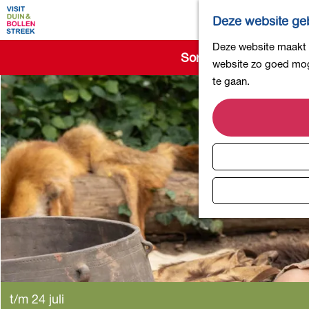
Deze website geb
G
Deze website maakt g
Sorry, deze activiteit 
a
website zo goed moge
n
te gaan.
a
a
r
d
e
h
o
m
e
p
a
g
t/m 24 juli
e