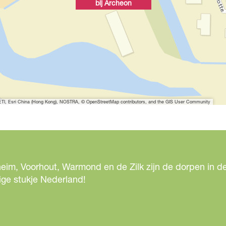
bij Archeon
I, Esri China (Hong Kong), NOSTRA, © OpenStreetMap contributors, and the GIS User Community
eim, Voorhout, Warmond en de Zilk zijn de dorpen in de
ige stukje Nederland!