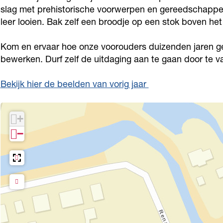
i
t
slag met prehistorische voorwerpen en gereedschappen.
s
leer looien. Bak zelf een broodje op een stok boven he
o
t
r
Kom en ervaar hoe onze voorouders duizenden jaren ge
o
i
bewerken. Durf zelf de uitdaging aan te gaan door te 
r
s
i
c
Bekijk hier de beelden van vorig jaar
s
h
c
e
+
h
w
−
e
e
w
e
e
k
e
b
k
i
b
j