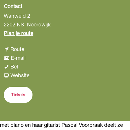
Contact
Wantveld 2
2202 NS
Noordwijk
n
Plan je route
a
n
Route
a
a
n
E-mail
r
J
a
a
Bel
J
u
r
a
v
Website
u
l
J
r
a
l
i
u
J
n
i
Tickets
e
l
u
J
e
t
i
l
u
t
-
e
i
l
-
met piano en haar gitarist Pascal Voorbraak deelt ze
I
t
e
i
I