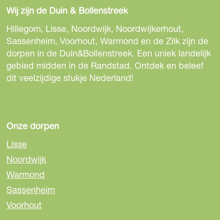
e
e
e
Wij zijn de Duin & Bollenstreek
l
l
l
d
d
d
Hillegom, Lisse, Noordwijk, Noordwijkerhout,
e
e
e
Sassenheim, Voorhout, Warmond en de Zilk zijn de
z
z
z
dorpen in de Duin&Bollenstreek. Een uniek landelijk
e
e
e
gebied midden in de Randstad. Ontdek en beleef
p
p
p
dit veelzijdige stukje Nederland!
a
a
a
g
g
g
i
i
i
n
n
n
Onze dorpen
a
a
a
Lisse
o
o
o
Noordwijk
p
p
p
Warmond
F
e
W
a
-
h
Sassenheim
c
m
a
Voorhout
e
a
t