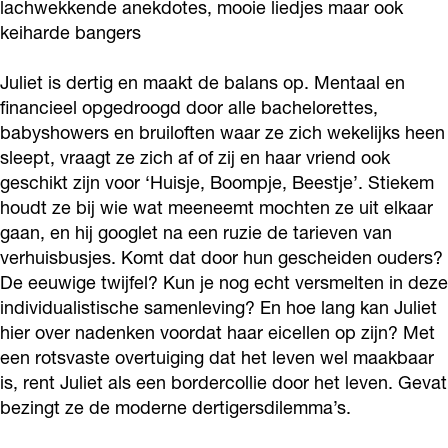
lachwekkende anekdotes, mooie liedjes maar ook
k
-
t
e
k
keiharde bangers
b
I
-
t
b
e
k
I
-
Juliet is dertig en maakt de balans op. Mentaal en
e
financieel opgedroogd door alle bachelorettes,
l
b
k
I
l
babyshowers en bruiloften waar ze zich wekelijks heen
o
e
b
k
o
sleept, vraagt ze zich af of zij en haar vriend ook
o
l
e
b
o
geschikt zijn voor ‘Huisje, Boompje, Beestje’. Stiekem
f
o
l
e
f
houdt ze bij wie wat meeneemt mochten ze uit elkaar
j
o
o
l
gaan, en hij googlet na een ruzie de tarieven van
j
verhuisbusjes. Komt dat door hun gescheiden ouders?
e
f
o
o
e
De eeuwige twijfel? Kun je nog echt versmelten in deze
e
j
f
o
e
individualistische samenleving? En hoe lang kan Juliet
e
e
j
f
e
hier over nadenken voordat haar eicellen op zijn? Met
u
e
e
j
u
een rotsvaste overtuiging dat het leven wel maakbaar
w
e
e
e
is, rent Juliet als een bordercollie door het leven. Gevat
w
bezingt ze de moderne dertigersdilemma’s.
i
u
e
e
i
g
w
u
e
g