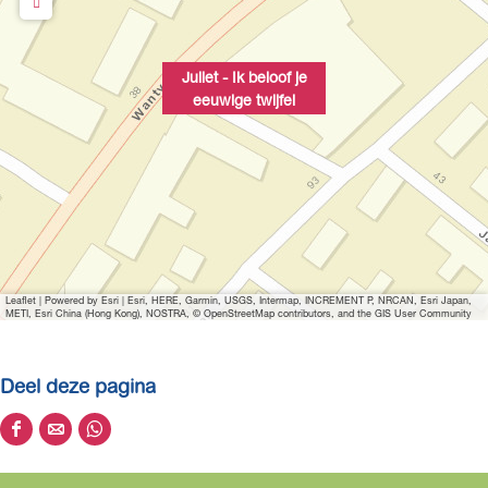
Juliet - Ik beloof je
eeuwige twijfel
Leaflet
|
Powered by Esri | Esri, HERE, Garmin, USGS, Intermap, INCREMENT P, NRCAN, Esri Japan,
METI, Esri China (Hong Kong), NOSTRA, © OpenStreetMap contributors, and the GIS User Community
Deel deze pagina
D
D
D
e
e
e