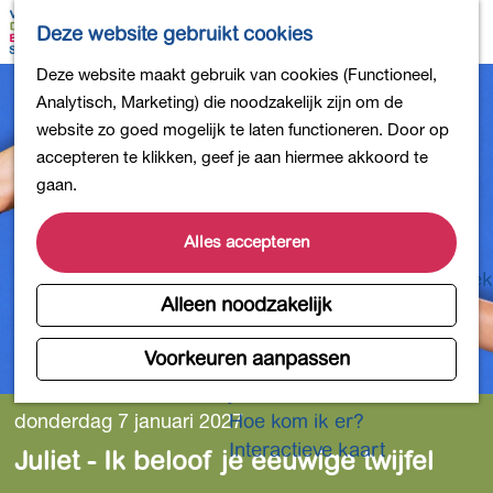
Bollen en Bloemen
K
Z
Deze website gebruikt cookies
Winkelen
a
o
M
G
Deze website maakt gebruik van cookies (Functioneel,
Uit eten
a
e
e
a
Analytisch, Marketing) die noodzakelijk zijn om de
DB4daagse - Inschrijven
r
k
n
n
website zo goed mogelijk te laten functioneren. Door op
Kinderactiviteiten
t
e
u
a
accepteren te klikken, geef je aan hiermee akkoord te
De natuur in
n
a
gaan.
Polders en plassen
r
Landgoederen
d
Alles accepteren
Musea en meer
e
Producten uit de Bollenstreek
h
Alleen noodzakelijk
Gezond en actief
o
m
Voorkeuren aanpassen
Overnachten
e
Plan je bezoek
p
donderdag 7 januari 2027
Hoe kom ik er?
a
Interactieve kaart
Juliet - Ik beloof je eeuwige twijfel
g
e