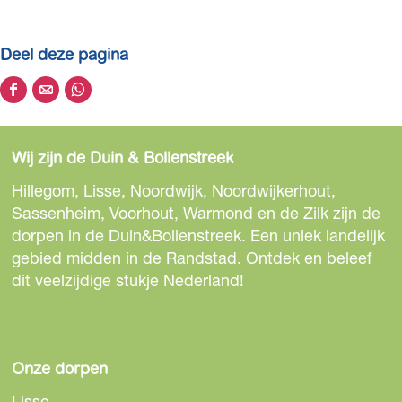
j
r
e
p
j
i
r
e
Deel deze pagina
j
i
r
D
D
D
j
i
e
e
e
j
e
e
e
Wij zijn de Duin & Bollenstreek
l
l
l
d
d
d
Hillegom, Lisse, Noordwijk, Noordwijkerhout,
e
e
e
Sassenheim, Voorhout, Warmond en de Zilk zijn de
z
z
z
dorpen in de Duin&Bollenstreek. Een uniek landelijk
e
e
e
gebied midden in de Randstad. Ontdek en beleef
p
p
p
dit veelzijdige stukje Nederland!
a
a
a
g
g
g
i
i
i
n
n
n
Onze dorpen
a
a
a
Lisse