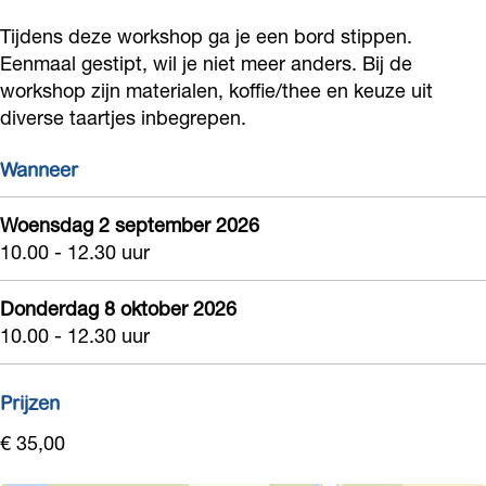
o
s
k
r
o
Tijdens deze workshop ga je een bord stippen.
p
h
s
k
p
Eenmaal gestipt, wil je niet meer anders. Bij de
s
o
h
s
s
workshop zijn materialen, koffie/thee en keuze uit
t
p
o
h
diverse taartjes inbegrepen.
t
i
s
p
o
i
Wanneer
p
t
s
p
p
p
i
t
s
p
Woensdag 2 september 2026
e
p
i
t
10.00 - 12.30 uur
e
n
p
p
i
n
Donderdag 8 oktober 2026
o
e
p
p
o
10.00 - 12.30 uur
p
n
e
p
p
p
o
n
e
p
Prijzen
o
p
o
n
o
r
p
p
o
€ 35,00
r
s
o
p
p
s