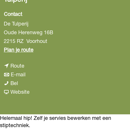
Contact
De Tulperij
Oude Herenweg 16B
2215 RZ
Voorhout
n
Plan je route
a
n
Route
a
a
n
E-mail
r
W
a
a
Bel
W
o
r
a
v
Website
o
r
W
r
a
r
k
o
W
n
k
s
r
o
W
Helemaal hip! Zelf je servies bewerken met een
s
stiptechniek.
h
k
r
o
h