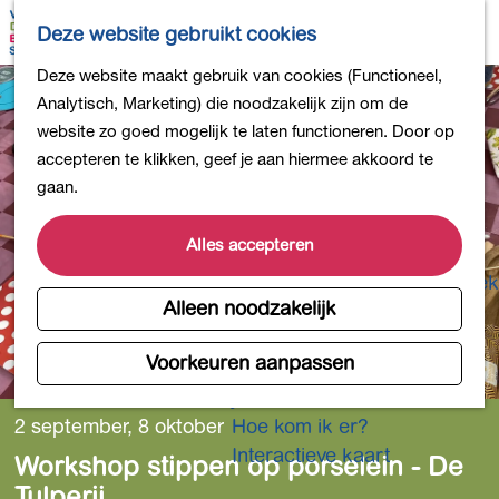
Bollen en Bloemen
K
Z
Deze website gebruikt cookies
Winkelen
a
o
M
G
Deze website maakt gebruik van cookies (Functioneel,
Uit eten
a
e
e
a
Analytisch, Marketing) die noodzakelijk zijn om de
DB4daagse - Inschrijven
r
k
n
n
website zo goed mogelijk te laten functioneren. Door op
Kinderactiviteiten
t
e
u
a
accepteren te klikken, geef je aan hiermee akkoord te
De natuur in
n
a
gaan.
Polders en plassen
r
Landgoederen
d
Alles accepteren
Musea en meer
e
Producten uit de Bollenstreek
h
Alleen noodzakelijk
Gezond en actief
o
m
Voorkeuren aanpassen
Overnachten
e
Plan je bezoek
p
2 september, 8 oktober
Hoe kom ik er?
a
Interactieve kaart
Workshop stippen op porselein - De
g
Tulperij
e