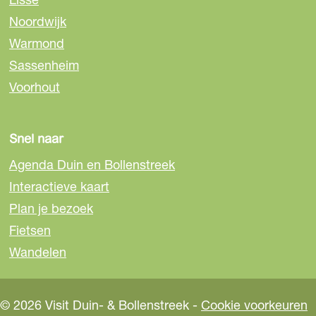
o
o
o
Noordwijk
p
p
p
Warmond
F
e
W
a
-
h
Sassenheim
c
m
a
Voorhout
e
a
t
b
i
s
o
l
A
Snel naar
o
p
Agenda Duin en Bollenstreek
k
p
Interactieve kaart
Plan je bezoek
Fietsen
Wandelen
© 2026 Visit Duin- & Bollenstreek -
Cookie voorkeuren