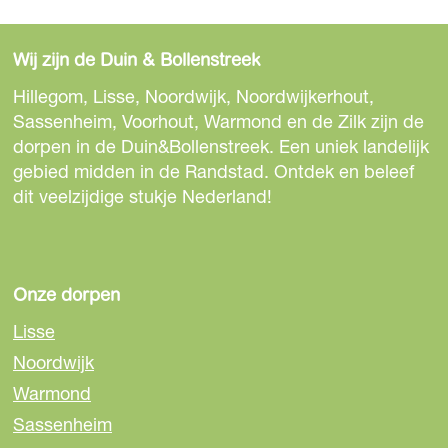
e
e
e
e
e
e
Wij zijn de Duin & Bollenstreek
l
l
l
d
d
d
Hillegom, Lisse, Noordwijk, Noordwijkerhout,
e
e
e
Sassenheim, Voorhout, Warmond en de Zilk zijn de
z
z
z
dorpen in de Duin&Bollenstreek. Een uniek landelijk
e
e
e
gebied midden in de Randstad. Ontdek en beleef
p
p
p
dit veelzijdige stukje Nederland!
a
a
a
g
g
g
i
i
i
n
n
n
Onze dorpen
a
a
a
Lisse
o
o
o
Noordwijk
p
p
p
Warmond
F
e
W
a
-
h
Sassenheim
c
m
a