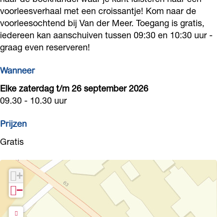
e
e
voorleesverhaal met een croissantje! Kom naar de
o
voorleesochtend bij Van der Meer. Toegang is gratis,
s
s
c
iedereen kan aanschuiven tussen 09:30 en 10:30 uur -
o
o
h
graag even reserveren!
c
c
t
h
h
e
Wanneer
t
t
n
Elke zaterdag t/m 26 september 2026
e
e
d
09.30 - 10.30 uur
n
n
b
Prijzen
d
d
i
b
b
Gratis
j
i
i
H
j
j
e
+
H
H
t
−
e
e
C
t
t
u