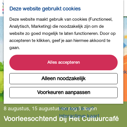
Bollen en Bloemen
K
Z
Deze website gebruikt cookies
Winkelen
a
o
M
G
Deze website maakt gebruik van cookies (Functioneel,
Uit eten
a
e
e
a
Analytisch, Marketing) die noodzakelijk zijn om de
DB4daagse - Inschrijven
r
k
n
n
website zo goed mogelijk te laten functioneren. Door op
Kinderactiviteiten
t
e
u
a
accepteren te klikken, geef je aan hiermee akkoord te
De natuur in
n
a
gaan.
Polders en plassen
r
Landgoederen
d
Alles accepteren
Musea en meer
e
Producten uit de Bollenstreek
h
Alleen noodzakelijk
Gezond en actief
o
m
Voorkeuren aanpassen
Overnachten
e
Plan je bezoek
p
8 augustus, 15 augustus en nog 6 dagen
Hoe kom ik er?
a
Interactieve kaart
Voorleesochtend bij Het Cultuurcafé
g
e