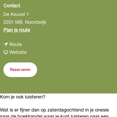
Contact
De Keuvel 1
2201 MB
Noordwijk
n
Plan je route
a
n
Route
a
a
v
Website
r
a
a
V
r
n
o
Reserveren
V
V
o
o
o
r
o
o
l
Kom je ook luisteren?
r
r
e
l
l
e
Wat is er fijner dan op zaterdagochtend in je onesie
e
e
s
naar de boekhandel waar je kunt luisteren naar een