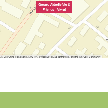
Gerard Alderliefste &
Friends - Vivre!
I, Esri China (Hong Kong), NOSTRA, © OpenStreetMap contributors, and the GIS User Community