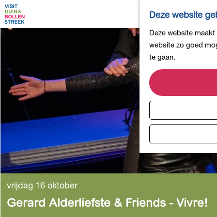
Deze website geb
G
Deze website maakt g
a
website zo goed moge
n
te gaan.
a
a
r
d
e
h
o
m
e
p
vrijdag 16 oktober
a
Gerard Alderliefste & Friends - Vivre!
g
e