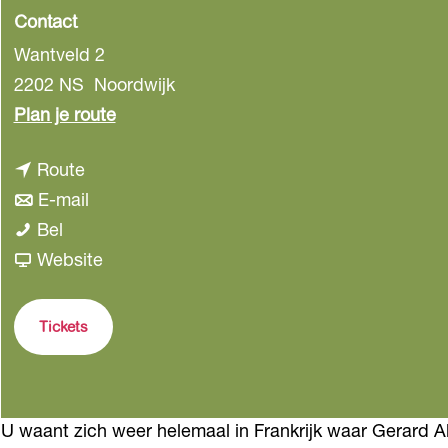
Contact
Wantveld 2
2202 NS
Noordwijk
n
Plan je route
a
n
Route
a
a
n
E-mail
r
G
a
a
Bel
G
e
r
a
v
Website
e
r
G
r
a
r
a
e
G
n
a
Tickets
r
r
e
G
r
d
a
r
e
d
A
r
a
r
A
U waant zich weer helemaal in Frankrijk waar Gerard Al
l
d
r
a
l