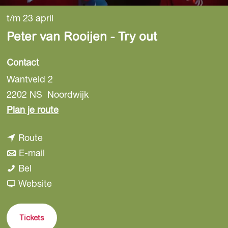
t/m 23 april
Peter van Rooijen - Try out
Contact
Wantveld 2
2202 NS
Noordwijk
n
Plan je route
a
n
Route
a
a
n
E-mail
r
P
a
a
Bel
P
e
r
a
v
Website
e
t
P
r
a
t
e
e
P
n
e
Tickets