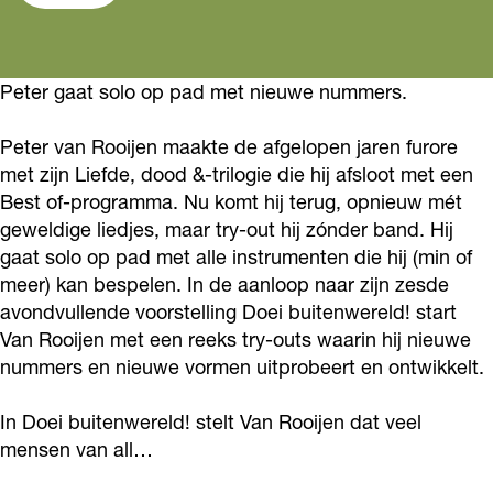
r
t
e
P
r
v
e
t
e
v
a
r
e
t
a
Peter gaat solo op pad met nieuwe nummers.
n
v
r
e
n
R
a
v
r
R
Peter van Rooijen maakte de afgelopen jaren furore
o
n
a
v
o
met zijn Liefde, dood &-trilogie die hij afsloot met een
o
R
n
a
Best of-programma. Nu komt hij terug, opnieuw mét
o
geweldige liedjes, maar try-out hij zónder band. Hij
i
o
R
n
i
gaat solo op pad met alle instrumenten die hij (min of
j
o
o
R
j
meer) kan bespelen. In de aanloop naar zijn zesde
e
i
o
o
e
avondvullende voorstelling Doei buitenwereld! start
n
j
i
o
n
Van Rooijen met een reeks try-outs waarin hij nieuwe
-
e
j
i
nummers en nieuwe vormen uitprobeert en ontwikkelt.
-
T
n
e
j
T
In Doei buitenwereld! stelt Van Rooijen dat veel
r
-
n
e
r
mensen van all…
y
T
-
n
y