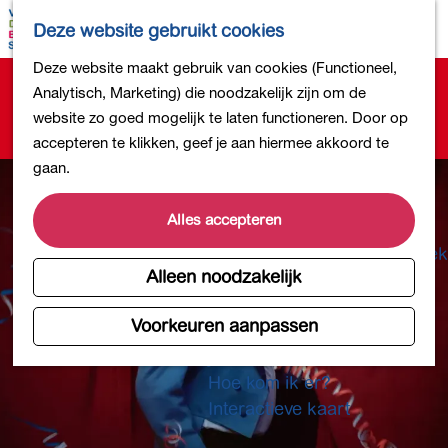
Bollen en Bloemen
K
Z
Deze website gebruikt cookies
Winkelen
a
o
M
G
Deze website maakt gebruik van cookies (Functioneel,
Uit eten
a
e
e
Sorry, deze activiteit is niet meer beschikbaar.
a
Analytisch, Marketing) die noodzakelijk zijn om de
DB4daagse - Inschrijven
r
k
n
Bekijk het
actuele aanbod
voor de beschikbare
n
website zo goed mogelijk te laten functioneren. Door op
Kinderactiviteiten
t
e
u
opties.
a
accepteren te klikken, geef je aan hiermee akkoord te
De natuur in
n
a
gaan.
Polders en plassen
r
Landgoederen
d
Alles accepteren
Musea en meer
e
Producten uit de Bollenstreek
h
Alleen noodzakelijk
Gezond en actief
o
m
Voorkeuren aanpassen
Overnachten
e
Plan je bezoek
p
Hoe kom ik er?
a
Interactieve kaart
g
e