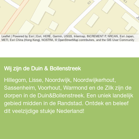
Leaflet
|
Powered by Esri | Esri, HERE, Garmin, USGS, Intermap, INCREMENT P, NRCAN, Esri Japan,
METI, Esri China (Hong Kong), NOSTRA, © OpenStreetMap contributors, and the GIS User Community
Wij zijn de Duin & Bollenstreek
Hillegom, Lisse, Noordwijk, Noordwijkerhout,
Sassenheim, Voorhout, Warmond en de Zilk zijn de
dorpen in de Duin&Bollenstreek. Een uniek landelijk
gebied midden in de Randstad. Ontdek en beleef
dit veelzijdige stukje Nederland!