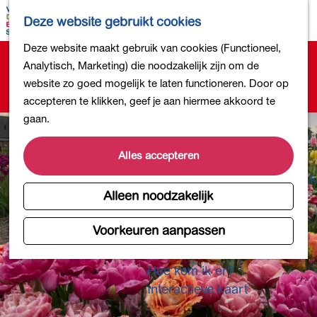
Bollen en Bloemen
K
Z
Deze website gebruikt cookies
Winkelen
a
o
M
G
Deze website maakt gebruik van cookies (Functioneel,
Uit eten
a
e
e
Sorry, deze activiteit is niet meer beschikbaar.
a
Analytisch, Marketing) die noodzakelijk zijn om de
DB4daagse - Inschrijven
r
k
n
Bekijk het
actuele aanbod
voor de beschikbare
n
website zo goed mogelijk te laten functioneren. Door op
Kinderactiviteiten
t
e
u
opties.
a
accepteren te klikken, geef je aan hiermee akkoord te
De natuur in
n
a
gaan.
Polders en plassen
r
Landgoederen
d
Alles accepteren
Musea en meer
e
Producten uit de Bollenstreek
h
Alleen noodzakelijk
Gezond en actief
o
m
Voorkeuren aanpassen
Overnachten
e
Plan je bezoek
p
Hoe kom ik er?
a
Interactieve kaart
g
e