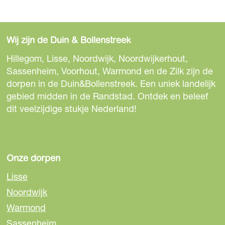
a
f
b
Wij zijn de Duin & Bollenstreek
e
e
Hillegom, Lisse, Noordwijk, Noordwijkerhout,
l
Sassenheim, Voorhout, Warmond en de Zilk zijn de
d
dorpen in de Duin&Bollenstreek. Een uniek landelijk
i
gebied midden in de Randstad. Ontdek en beleef
n
dit veelzijdige stukje Nederland!
g
p
h
p
Onze dorpen
0
Lisse
k
Noordwijk
v
e
Warmond
5
Sassenheim