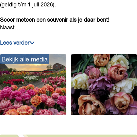
e
(geldig t/m 1 juli 2026).
Scoor meteen een souvenir als je daar bent!
Naast…
Lees verder
Bekijk alle media
O
p