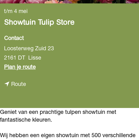
t/m 4 mei
Showtuin Tulip Store
Contact
Loosterweg Zuid 23
2161 DT
Lisse
n
Plan je route
a
n
Route
a
a
r
a
S
r
Geniet van een prachtige tulpen showtuin met
h
fantastische kleuren.
S
o
h
w
Wij hebben een eigen showtuin met 500 verschillende