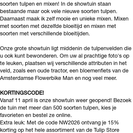
o
t
soorten tulpen en mixen! In de showtuin staan
w
u
bestaande maar ook vele nieuwe soorten tulpen.
t
Daarnaast maak ik zelf mooie en unieke mixen. Mixen
i
met soorten met dezelfde bloeitijd en mixen met
u
n
soorten met verschillende bloeitijden.
i
T
n
u
Onze grote showtuin ligt middenin de tulpenvelden die
T
l
u ook kunt bewonderen. Om uw al prachtige foto's op
u
te leuken, plaatsen wij verschillende attributen in het
i
veld, zoals een oude tractor, een bloemenfiets van de
l
p
Amsterdamse Flowerbike Man en nog veel meer.
i
S
p
t
KORTINGSCODE!
S
o
Vanaf 11 april is onze showtuin weer geopend! Bezoek
t
de tuin met meer dan 500 soorten tulpen, kies je
r
favorieten en bestel ze online.
o
e
Extra leuk: Met de code NW2026 ontvang je 15%
r
korting op het hele assortiment van de Tulip Store