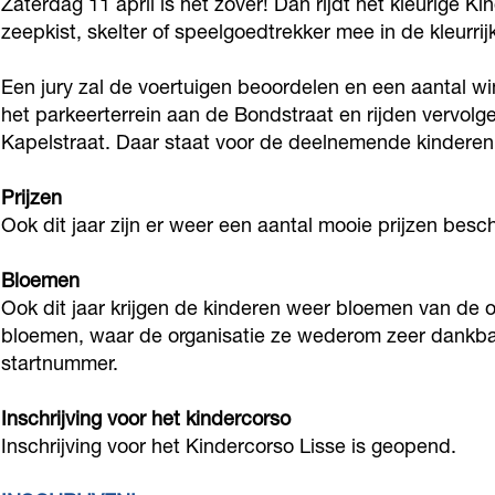
Zaterdag 11 april is het zover! Dan rijdt het kleurige K
d
d
r
zeepkist, skelter of speelgoedtrekker mee in de kleurri
e
e
c
r
r
o
Een jury zal de voertuigen beoordelen en een aantal wi
c
c
het parkeerterrein aan de Bondstraat en rijden vervolg
r
Kapelstraat. Daar staat voor de deelnemende kinderen e
o
o
s
r
r
o
Prijzen
s
s
L
Ook dit jaar zijn er weer een aantal mooie prijzen bes
o
o
i
L
L
Bloemen
s
Ook dit jaar krijgen de kinderen weer bloemen van de 
i
i
s
bloemen, waar de organisatie ze wederom zeer dankbaar
s
s
e
startnummer.
s
s
e
e
Inschrijving voor het kindercorso
Inschrijving voor het Kindercorso Lisse is geopend.