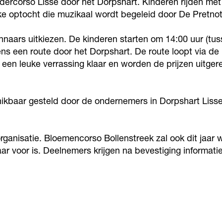
indercorso Lisse door het Dorpshart. Kinderen rijden met
jke optocht die muzikaal wordt begeleid door De Pretnot
nnaars uitkiezen. De kinderen starten om 14:00 uur (tus
ens een route door het Dorpshart. De route loopt via d
en leuke verrassing klaar en worden de prijzen uitgere
chikbaar gesteld door de ondernemers in Dorpshart Lisse
organisatie. Bloemencorso Bollenstreek zal ook dit jaa
 voor is. Deelnemers krijgen na bevestiging informati