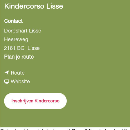
Kindercorso Lisse
Contact
Dorpshart Lisse
Heereweg
2161 BG
Lisse
n
Plan je route
a
n
Route
a
a
v
Website
r
a
a
K
r
n
i
Inschrijven Kindercorso
K
K
n
i
i
d
n
n
e