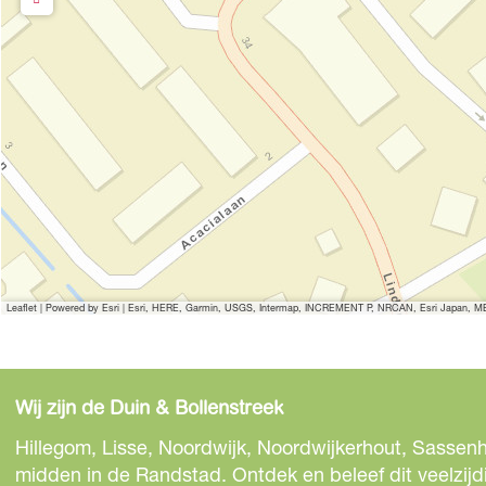
Leaflet
|
Powered by Esri | Esri, HERE, Garmin, USGS, Intermap, INCREMENT P, NRCAN, Esri Japan, MET
Wij zijn de Duin & Bollenstreek
Hillegom, Lisse, Noordwijk, Noordwijkerhout, Sassenh
midden in de Randstad. Ontdek en beleef dit veelzijd