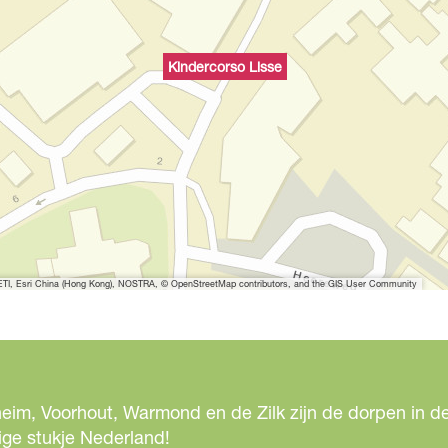
Kindercorso Lisse
I, Esri China (Hong Kong), NOSTRA, © OpenStreetMap contributors, and the GIS User Community
eim, Voorhout, Warmond en de Zilk zijn de dorpen in de
ige stukje Nederland!