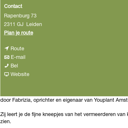
Contact
Rapenburg 73
2311 GJ
Leiden
n
Plan je route
a
n
Route
a
a
n
E-mail
r
O
a
a
Bel
O
p
r
a
v
Website
p
k
O
r
a
k
a
p
O
n
a
m
k
p
O
door Fabrizia, oprichter en eigenaar van Youplant Ams
m
e
a
k
p
e
Zij leert je de fijne kneepjes van het vermeerderen va
r
m
a
k
r
zien.
p
e
m
a
p