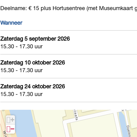
l
r
e
m
l
Deelname: € 15 plus Hortusentree (met Museumkaart gr
a
p
r
e
a
Wanneer
n
l
p
r
n
t
a
l
p
t
Zaterdag 5 september 2026
e
n
a
l
e
15.30 - 17.30 uur
n
t
n
a
n
s
e
t
n
Zaterdag 10 oktober 2026
s
15.30 - 17.30 uur
a
n
e
t
a
f
s
n
e
f
Zaterdag 24 oktober 2026
a
a
s
n
a
15.30 - 17.30 uur
r
f
a
s
r
i
a
f
a
i
d
r
a
f
d
+
o
i
r
a
o
−
o
d
i
r
o