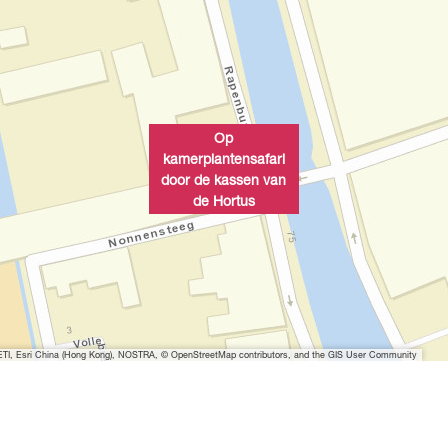
Op
kamerplantensafari
door de kassen van
de Hortus
I, Esri China (Hong Kong), NOSTRA, © OpenStreetMap contributors, and the GIS User Community