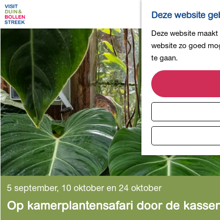
Deze website geb
G
Deze website maakt g
a
website zo goed moge
n
te gaan.
a
a
r
d
e
h
o
m
e
p
5 september, 10 oktober en 24 oktober
a
Op kamerplantensafari door de kassen
g
e