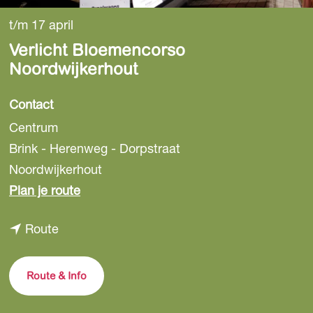
t/m 17 april
Verlicht Bloemencorso
Noordwijkerhout
Contact
Centrum
Brink - Herenweg - Dorpstraat
Noordwijkerhout
n
Plan je route
a
n
Route
a
a
r
a
V
Route & Info
r
e
V