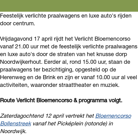
r
e
l
Feestelijk verlichte praalwagens en luxe auto's rijden
r
i
door centrum.
l
c
i
h
Vrijdagavond 17 april rijdt het Verlicht Bloemencorso
c
vanaf 21.00 uur met de feestelijk verlichte praalwagens
t
en luxe auto's door de straten van het knusse dorp
h
B
Noordwijkerhout. Eerder al, rond 15.00 uur, staan de
t
l
praalwagens ter bezichtiging, opgesteld op de
B
o
Herenweg en de Brink en zijn er vanaf 10.00 uur al veel
l
e
activiteiten, waaronder straattheater en muziek.
o
m
Route Verlicht Bloemencorso & p
rogramma volgt.
e
e
m
n
Zaterdagochtend 12 april vertrekt het
Bloemencorso
e
c
Bollenstreek
vanaf het Picképlein (rotonde) in
n
o
Noordwijk.