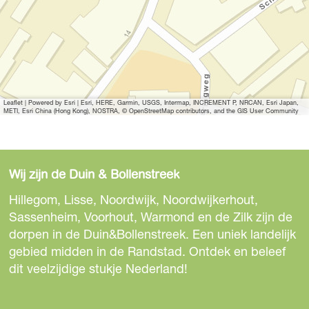
e
r
g
r
o
t
Leaflet
|
Powered by Esri | Esri, HERE, Garmin, USGS, Intermap, INCREMENT P, NRCAN, Esri Japan,
e
METI, Esri China (Hong Kong), NOSTRA, © OpenStreetMap contributors, and the GIS User Community
a
f
b
Wij zijn de Duin & Bollenstreek
e
e
Hillegom, Lisse, Noordwijk, Noordwijkerhout,
l
Sassenheim, Voorhout, Warmond en de Zilk zijn de
d
dorpen in de Duin&Bollenstreek. Een uniek landelijk
i
gebied midden in de Randstad. Ontdek en beleef
n
dit veelzijdige stukje Nederland!
g
V