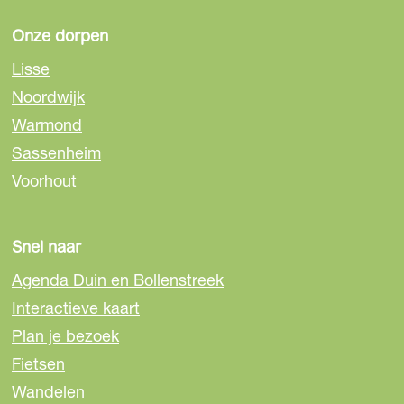
e
r
Onze dorpen
l
Lisse
i
Noordwijk
c
h
Warmond
t
Sassenheim
B
Voorhout
l
o
e
Snel naar
m
Agenda Duin en Bollenstreek
e
n
Interactieve kaart
c
Plan je bezoek
o
Fietsen
r
Wandelen
s