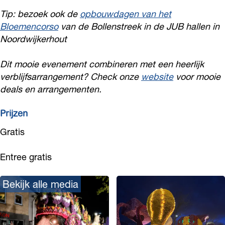
c
r
Tip: bezoek ook de
opbouwdagen van het
o
s
Bloemencorso
van de Bollenstreek in de JUB hallen in
r
o
Noordwijkerhout
s
N
o
o
Dit mooie evenement combineren met een heerlijk
N
verblijfsarrangement? Check onze
website
voor mooie
o
deals en arrangementen.
o
r
o
d
Prijzen
r
w
Gratis
d
i
w
j
Entree gratis
i
k
j
e
Bekijk alle media
k
r
e
h