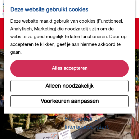
Bollen en Bloemen
K
Z
Deze website gebruikt cookies
Winkelen
a
o
M
G
Deze website maakt gebruik van cookies (Functioneel,
Uit eten
a
e
e
Sorry, deze activiteit is niet meer beschikbaar.
a
Analytisch, Marketing) die noodzakelijk zijn om de
DB4daagse - Inschrijven
r
k
n
Bekijk het
actuele aanbod
voor de beschikbare
n
website zo goed mogelijk te laten functioneren. Door op
Kinderactiviteiten
t
e
u
opties.
a
accepteren te klikken, geef je aan hiermee akkoord te
De natuur in
n
a
gaan.
Polders en plassen
r
Landgoederen
d
Alles accepteren
Musea en meer
e
Producten uit de Bollenstreek
h
Alleen noodzakelijk
Gezond en actief
o
m
Voorkeuren aanpassen
Overnachten
e
Plan je bezoek
p
Hoe kom ik er?
a
Interactieve kaart
g
e