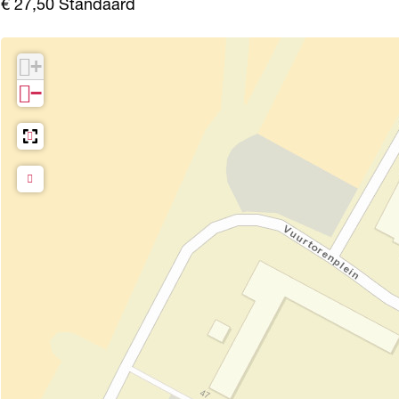
€ 27,50 Standaard
+
−