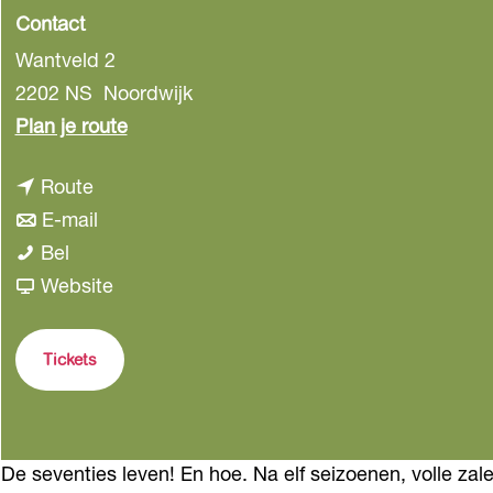
Contact
Wantveld 2
2202 NS
Noordwijk
n
Plan je route
a
n
Route
a
a
n
E-mail
r
T
a
a
Bel
T
h
r
a
v
Website
h
e
T
r
a
e
7
h
T
n
7
Tickets
0
e
h
T
0
'
7
e
h
'
s
0
7
e
s
De seventies leven! En hoe. Na elf seizoenen, volle zale
U
'
0
7
U