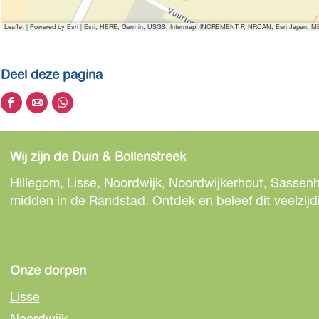
Leaflet
|
Powered by Esri | Esri, HERE, Garmin, USGS, Intermap, INCREMENT P, NRCAN, Esri Japan, MET
Deel deze pagina
D
D
D
e
e
e
e
e
e
Wij zijn de Duin & Bollenstreek
l
l
l
d
d
d
Hillegom, Lisse, Noordwijk, Noordwijkerhout, Sassenh
e
e
e
midden in de Randstad. Ontdek en beleef dit veelzijd
z
z
z
e
e
e
p
p
p
a
a
a
Onze dorpen
g
g
g
Lisse
i
i
i
Noordwijk