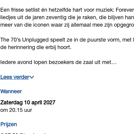
n
s
'
0
n
Een frisse setlist én hetzelfde hart voor muziek: Fore
p
U
s
'
p
liedjes uit de jaren zeventig die je raken, die blijven
l
n
U
s
meer van die iconen waar zij allemaal mee zijn opgegro
l
u
p
n
U
u
The 70’s Unplugged speelt ze in de puurste vorm, met l
g
l
p
n
g
de herinnering die erbij hoort.
g
u
l
p
g
e
g
u
l
e
Iedere avond lopen bezoekers de zaal uit met…
d
g
g
u
d
Lees verder
e
g
g
d
e
g
Wanneer
d
e
Zaterdag 10 april 2027
d
om 20.15 uur
Prijzen