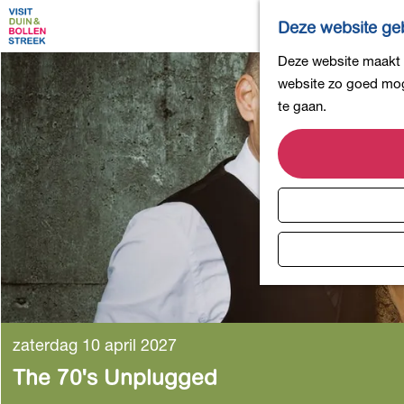
Deze website geb
G
Deze website maakt g
a
website zo goed moge
n
te gaan.
a
a
r
d
e
h
o
m
e
p
zaterdag 10 april 2027
a
The 70's Unplugged
g
e