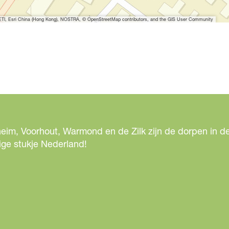
I, Esri China (Hong Kong), NOSTRA, © OpenStreetMap contributors, and the GIS User Community
eim, Voorhout, Warmond en de Zilk zijn de dorpen in de
ige stukje Nederland!