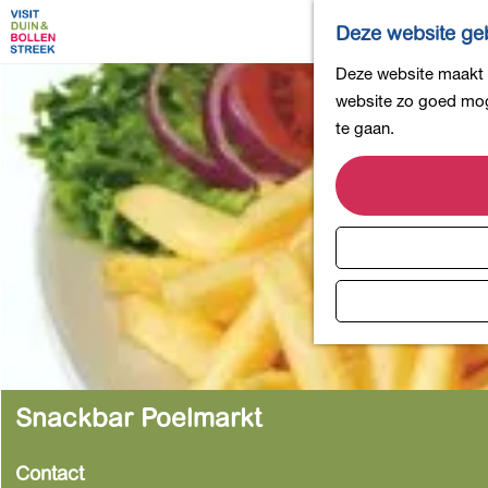
Deze website geb
G
Deze website maakt g
a
website zo goed moge
n
te gaan.
a
a
r
d
e
h
o
m
e
p
Snackbar Poelmarkt
a
g
Contact
e