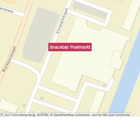
Snackbar Poelmarkt
I, Esri China (Hong Kong), NOSTRA, © OpenStreetMap contributors, and the GIS User Community