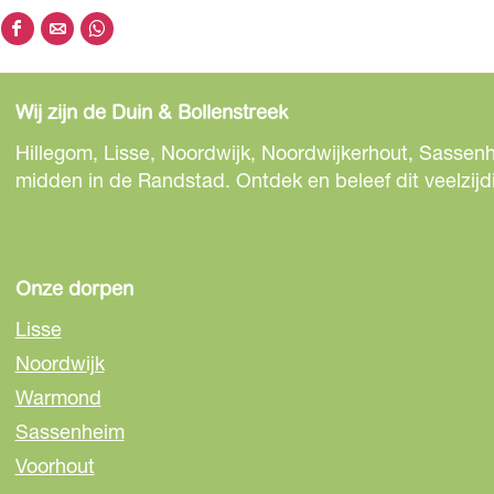
D
D
D
e
e
e
e
e
e
Wij zijn de Duin & Bollenstreek
l
l
l
d
d
d
Hillegom, Lisse, Noordwijk, Noordwijkerhout, Sassenh
e
e
e
midden in de Randstad. Ontdek en beleef dit veelzijd
z
z
z
e
e
e
p
p
p
a
a
a
Onze dorpen
g
g
g
Lisse
i
i
i
Noordwijk
n
n
n
Warmond
a
a
a
o
o
o
Sassenheim
p
p
p
Voorhout
F
e
W