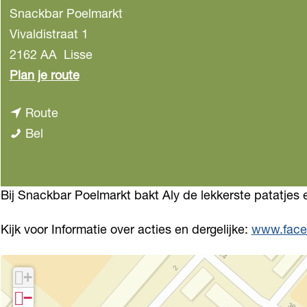
Snackbar Poelmarkt
Vivaldistraat 1
2162 AA
Lisse
n
Plan je route
a
n
Route
a
S
a
Bel
r
n
a
S
a
r
n
c
S
Bij Snackbar Poelmarkt bakt Aly de lekkerste patatjes 
a
k
n
c
Kijk voor Informatie over acties en dergelijke:
www.face
b
a
k
a
c
b
+
r
k
a
−
P
b
r