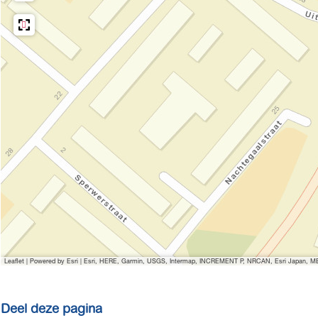
o
a
P
e
r
o
l
P
e
m
o
l
a
e
m
r
l
a
k
m
r
t
a
k
r
t
k
t
Leaflet
|
Powered by Esri | Esri, HERE, Garmin, USGS, Intermap, INCREMENT P, NRCAN, Esri Japan, MET
Deel deze pagina