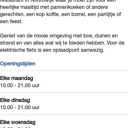
e
k
n
e
e
heerlijke maaltijd met pannenkoeken of andere
k
o
k
n
k
gerechten, een kop koffie, een borrel, een partijtje of
e
e
o
k
een feest.
e
n
k
e
o
n
Geniet van de mooie omgeving met bos, duinen en
b
e
k
e
b
strand en van alles wat wij te bieden hebben. Voor de
o
n
e
k
o
elektrische fiets is een oplaadpunt aanwezig.
e
b
n
e
e
r
o
b
n
Openingstijden
r
d
e
o
b
d
Elke maandag
e
r
e
o
e
10.00 - 21.00 uur
r
d
r
e
r
i
e
d
r
i
Elke dinsdag
j
r
e
d
10.00 - 21.00 uur
j
L
i
r
e
L
Elke woensdag
a
j
i
r
a