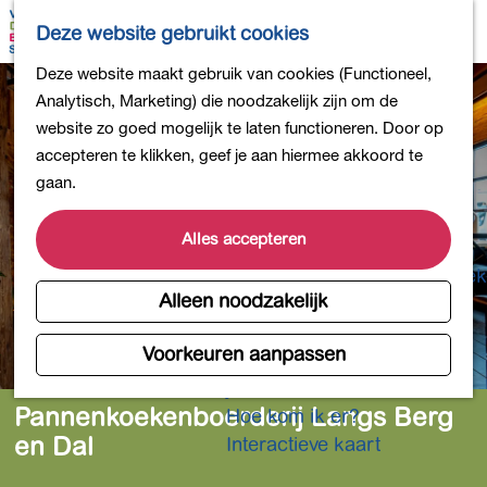
Bollen en Bloemen
K
Z
Deze website gebruikt cookies
Winkelen
a
o
M
G
Deze website maakt gebruik van cookies (Functioneel,
Uit eten
a
e
e
a
Analytisch, Marketing) die noodzakelijk zijn om de
DB4daagse - Inschrijven
r
k
n
n
website zo goed mogelijk te laten functioneren. Door op
Kinderactiviteiten
t
e
u
a
accepteren te klikken, geef je aan hiermee akkoord te
De natuur in
n
a
gaan.
Polders en plassen
r
Landgoederen
d
Alles accepteren
Musea en meer
e
Producten uit de Bollenstreek
h
Alleen noodzakelijk
Gezond en actief
o
m
Voorkeuren aanpassen
Overnachten
e
Plan je bezoek
p
Pannenkoekenboerderij Langs Berg
Hoe kom ik er?
a
en Dal
Interactieve kaart
g
e