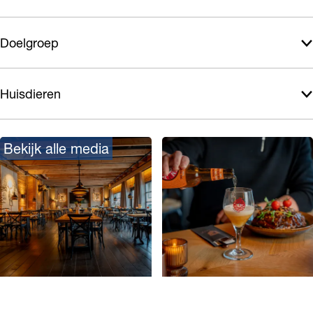
l
Doelgroep
Huisdieren
Bekijk alle media
O