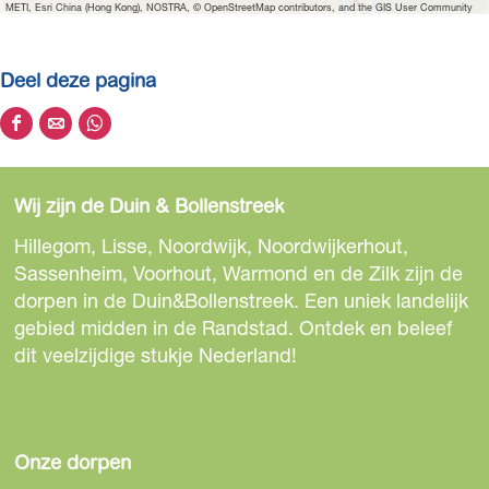
e
METI, Esri China (Hong Kong), NOSTRA, © OpenStreetMap contributors, and the GIS User Community
a
f
Deel deze pagina
b
e
D
D
D
e
e
e
e
l
e
e
e
d
Wij zijn de Duin & Bollenstreek
l
l
l
i
d
d
d
Hillegom, Lisse, Noordwijk, Noordwijkerhout,
n
e
e
e
Sassenheim, Voorhout, Warmond en de Zilk zijn de
g
z
z
z
dorpen in de Duin&Bollenstreek. Een uniek landelijk
P
e
e
e
gebied midden in de Randstad. Ontdek en beleef
a
p
p
p
dit veelzijdige stukje Nederland!
n
a
a
a
n
g
g
g
e
i
i
i
n
n
n
n
Onze dorpen
k