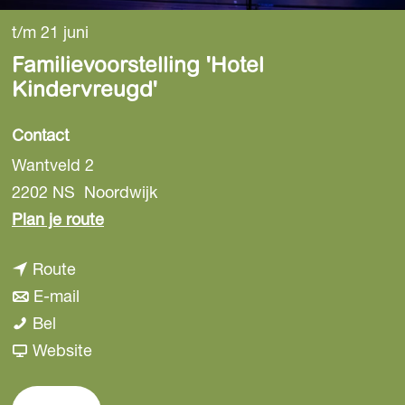
t/m 21 juni
Familievoorstelling 'Hotel
Kindervreugd'
Contact
Wantveld 2
2202 NS
Noordwijk
n
Plan je route
a
n
Route
a
a
n
E-mail
r
F
a
a
Bel
F
a
r
a
v
Website
a
m
F
r
a
m
i
a
F
n