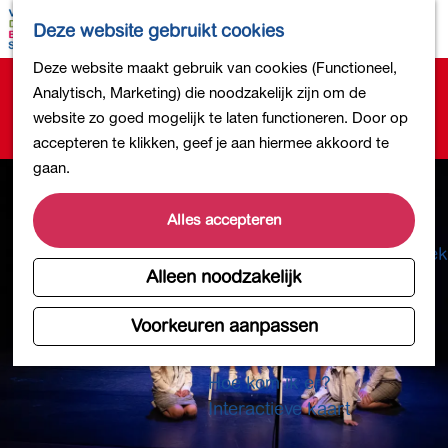
Bollen en Bloemen
K
Z
Deze website gebruikt cookies
Winkelen
a
o
M
G
Deze website maakt gebruik van cookies (Functioneel,
Uit eten
a
e
e
Sorry, deze activiteit is niet meer beschikbaar.
a
Analytisch, Marketing) die noodzakelijk zijn om de
DB4daagse - Inschrijven
r
k
n
Bekijk het
actuele aanbod
voor de beschikbare
n
website zo goed mogelijk te laten functioneren. Door op
Kinderactiviteiten
t
e
u
opties.
a
accepteren te klikken, geef je aan hiermee akkoord te
De natuur in
n
a
gaan.
Polders en plassen
r
Landgoederen
d
Alles accepteren
Musea en meer
e
Producten uit de Bollenstreek
h
Alleen noodzakelijk
Gezond en actief
o
m
Voorkeuren aanpassen
Overnachten
e
Plan je bezoek
p
Hoe kom ik er?
a
Interactieve kaart
g
e