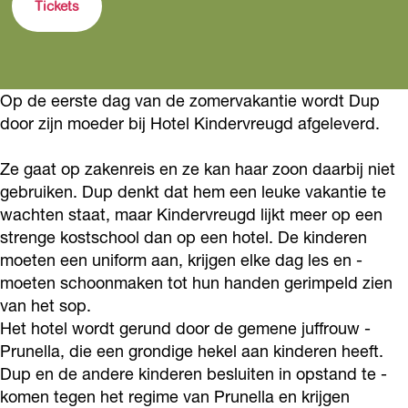
i
Tickets
l
m
a
F
l
i
i
m
a
i
e
l
i
m
e
Op de eerste dag van de ­zomervakantie wordt Dup
v
i
l
i
v
door zijn moeder bij Hotel Kindervreugd afgeleverd.
o
e
i
l
o
o
v
e
i
o
Ze gaat op zakenreis en ze kan haar zoon daarbij niet
r
o
v
e
gebruiken. Dup denkt dat hem een leuke vakantie te
r
wachten staat, maar Kindervreugd lijkt meer op een
s
o
o
v
s
strenge kostschool dan op een hotel. De kinderen
t
r
o
o
t
moeten een uniform aan, krijgen elke dag les en ­
e
s
r
o
e
moeten schoonmaken tot hun handen gerimpeld zien
l
t
s
r
l
van het sop.
l
e
t
s
Het hotel wordt gerund door de gemene juffrouw ­
l
Prunella, die een grondige hekel aan kinderen heeft.
i
l
e
t
i
Dup en de andere ­kinderen besluiten in opstand te ­
n
l
l
e
n
komen tegen het regime van ­Prunella en krijgen