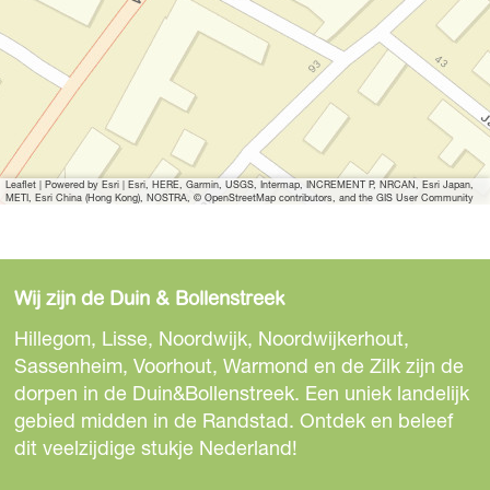
e
v
r
e
e
u
r
v
r
u
g
e
r
v
g
d
u
e
r
d
'
g
u
e
'
d
g
u
Leaflet
|
Powered by Esri | Esri, HERE, Garmin, USGS, Intermap, INCREMENT P, NRCAN, Esri Japan,
'
d
g
METI, Esri China (Hong Kong), NOSTRA, © OpenStreetMap contributors, and the GIS User Community
'
d
'
Wij zijn de Duin & Bollenstreek
Hillegom, Lisse, Noordwijk, Noordwijkerhout,
Sassenheim, Voorhout, Warmond en de Zilk zijn de
dorpen in de Duin&Bollenstreek. Een uniek landelijk
gebied midden in de Randstad. Ontdek en beleef
dit veelzijdige stukje Nederland!