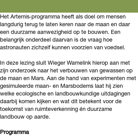
a
a
a
l
n
a
a
e
Het Artemis‑programma heeft als doel om mensen
l
n
n
z
langdurig terug te laten keren naar de maan en daar
e
l
l
i
een duurzame aanwezigheid op te bouwen. Een
z
e
e
n
belangrijk onderdeel daarvan is de vraag hoe
i
z
z
astronauten zichzelf kunnen voorzien van voedsel.
g
n
i
i
W
In deze lezing sluit Wieger Wamelink hierop aan met
g
n
n
i
zijn onderzoek naar het verbouwen van gewassen op
W
g
g
e
de maan en Mars. Aan de hand van experimenten met
i
W
W
g
gesimuleerde maan- en Marsbodems laat hij zien
e
i
i
welke ecologische en landbouwkundige uitdagingen
e
daarbij komen kijken en wat dit betekent voor de
g
e
e
r
toekomst van ruimteverkenning én duurzame
e
g
g
W
landbouw op aarde.
r
e
e
a
W
r
r
m
Programma