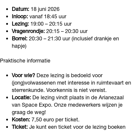
a
W
W
e
Datum:
18 juni 2026
m
a
a
l
Inloop:
vanaf 18:45 uur
e
m
m
i
Lezing:
19:00 – 20:15 uur
l
e
e
n
Vragenrondje:
20:15 – 20:30 uur
i
l
l
k
Borrel:
20:30 – 21:30 uur (inclusief drankje en
n
i
i
hapje)
k
n
n
Praktische informatie
k
k
Voor wie?
Deze lezing is bedoeld voor
(jong)volwassenen met interesse in ruimtevaart en
sterrenkunde. Voorkennis is niet vereist.
Locatie:
De lezing vindt plaats in de Arianezaal
van Space Expo. Onze medewerkers wijzen je
graag de weg!
Kosten:
7,50 euro per ticket.
Ticket:
Je kunt een ticket voor de lezing boeken