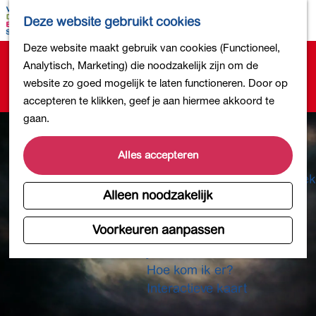
Bollen en Bloemen
K
Z
Deze website gebruikt cookies
Winkelen
a
o
M
G
Deze website maakt gebruik van cookies (Functioneel,
Uit eten
a
e
e
Sorry, deze activiteit is niet meer beschikbaar.
a
Analytisch, Marketing) die noodzakelijk zijn om de
DB4daagse - Inschrijven
r
k
n
Bekijk het
actuele aanbod
voor de beschikbare
n
website zo goed mogelijk te laten functioneren. Door op
Kinderactiviteiten
t
e
u
opties.
a
accepteren te klikken, geef je aan hiermee akkoord te
De natuur in
n
a
gaan.
Polders en plassen
r
Landgoederen
d
Alles accepteren
Musea en meer
e
Producten uit de Bollenstreek
h
Alleen noodzakelijk
Gezond en actief
o
m
Voorkeuren aanpassen
Overnachten
e
Plan je bezoek
p
Hoe kom ik er?
a
Interactieve kaart
g
e