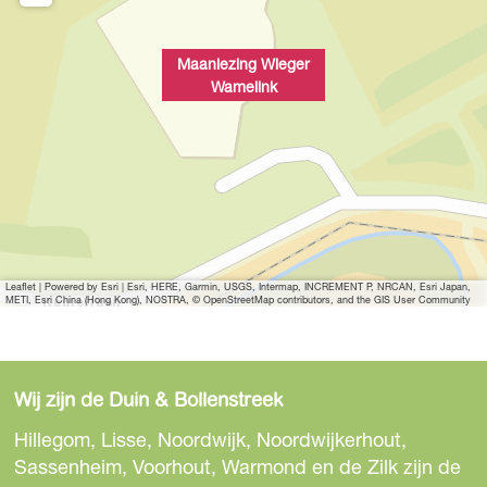
Maanlezing Wieger
Wamelink
Leaflet
|
Powered by Esri | Esri, HERE, Garmin, USGS, Intermap, INCREMENT P, NRCAN, Esri Japan,
METI, Esri China (Hong Kong), NOSTRA, © OpenStreetMap contributors, and the GIS User Community
Wij zijn de Duin & Bollenstreek
Hillegom, Lisse, Noordwijk, Noordwijkerhout,
Sassenheim, Voorhout, Warmond en de Zilk zijn de