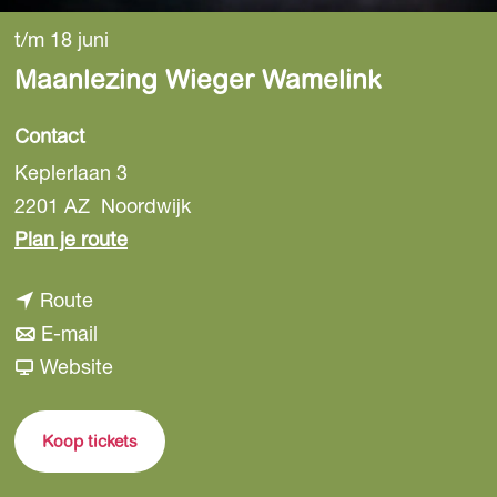
t/m 18 juni
Maanlezing Wieger Wamelink
Contact
Keplerlaan 3
2201 AZ
Noordwijk
n
Plan je route
a
n
Route
a
a
n
E-mail
r
a
a
v
Website
M
r
a
a
a
M
r
n
a
Koop tickets
a
M
M
n