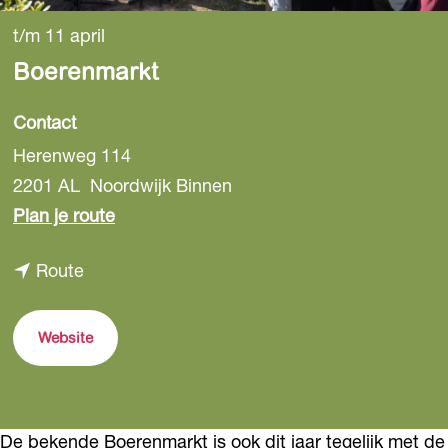
t/m 11 april
Boerenmarkt
Contact
Herenweg 114
2201 AL
Noordwijk Binnen
n
Plan je route
a
n
Route
a
a
r
a
B
Website
r
o
B
e
o
r
De bekende Boerenmarkt is ook dit jaar tegelijk met de