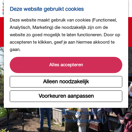
Bollen en Bloemen
K
Z
Deze website gebruikt cookies
Winkelen
a
o
M
G
Deze website maakt gebruik van cookies (Functioneel,
Uit eten
a
e
e
Sorry, deze activiteit is niet meer beschikbaar.
a
Analytisch, Marketing) die noodzakelijk zijn om de
DB4daagse - Inschrijven
r
k
n
Bekijk het
actuele aanbod
voor de beschikbare
n
website zo goed mogelijk te laten functioneren. Door op
Kinderactiviteiten
t
e
u
opties.
a
accepteren te klikken, geef je aan hiermee akkoord te
De natuur in
n
a
gaan.
Polders en plassen
r
Landgoederen
d
Alles accepteren
Musea en meer
e
Producten uit de Bollenstreek
h
Alleen noodzakelijk
Gezond en actief
o
m
Voorkeuren aanpassen
Overnachten
e
Plan je bezoek
p
Hoe kom ik er?
a
Interactieve kaart
g
e