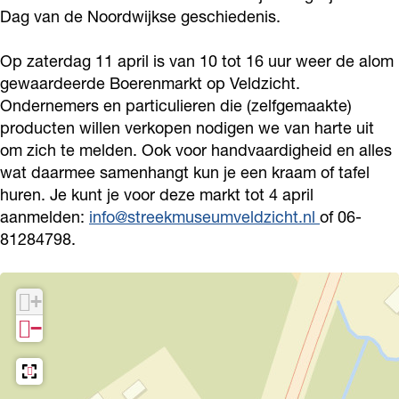
e
e
Dag van de Noordwijkse geschiedenis.
r
n
e
m
Op zaterdag 11 april is van 10 tot 16 uur weer de alom
n
gewaardeerde Boerenmarkt op Veldzicht.
a
Ondernemers en particulieren die (zelfgemaakte)
m
r
producten willen verkopen nodigen we van harte uit
a
k
om zich te melden. Ook voor handvaardigheid en alles
r
t
wat daarmee samenhangt kun je een kraam of tafel
k
huren. Je kunt je voor deze markt tot 4 april
t
aanmelden:
info@streekmuseumveldzicht.nl
of 06-
81284798.
+
−