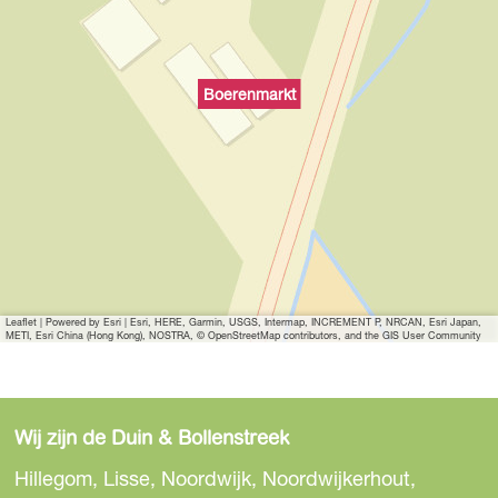
Boerenmarkt
Leaflet
|
Powered by Esri | Esri, HERE, Garmin, USGS, Intermap, INCREMENT P, NRCAN, Esri Japan,
METI, Esri China (Hong Kong), NOSTRA, © OpenStreetMap contributors, and the GIS User Community
Wij zijn de Duin & Bollenstreek
Hillegom, Lisse, Noordwijk, Noordwijkerhout,