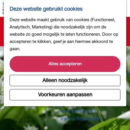
Bollen en Bloemen
K
Z
Deze website gebruikt cookies
Winkelen
a
o
M
G
Deze website maakt gebruik van cookies (Functioneel,
Uit eten
a
e
e
Sorry, deze activiteit is niet meer beschikbaar.
a
Analytisch, Marketing) die noodzakelijk zijn om de
DB4daagse - Inschrijven
r
k
n
Bekijk het
actuele aanbod
voor de beschikbare
n
website zo goed mogelijk te laten functioneren. Door op
Kinderactiviteiten
t
e
u
opties.
a
accepteren te klikken, geef je aan hiermee akkoord te
De natuur in
n
a
gaan.
Polders en plassen
r
Landgoederen
d
Alles accepteren
Musea en meer
e
Producten uit de Bollenstreek
h
Alleen noodzakelijk
Gezond en actief
o
m
Voorkeuren aanpassen
Overnachten
e
Plan je bezoek
p
Hoe kom ik er?
a
Interactieve kaart
g
e