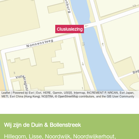
Clusiuslezing
Leaflet
|
Powered by Esri | Esri, HERE, Garmin, USGS, Intermap, INCREMENT P, NRCAN, Esri Japan,
METI, Esri China (Hong Kong), NOSTRA, © OpenStreetMap contributors, and the GIS User Community
Wij zijn de Duin & Bollenstreek
Hillegom, Lisse, Noordwijk, Noordwijkerhout,