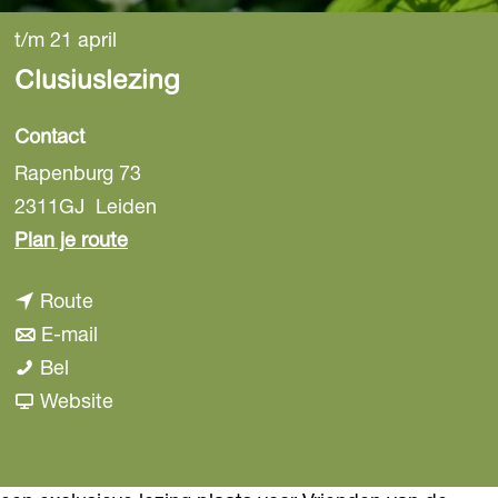
t/m 21 april
Clusiuslezing
Contact
Rapenburg 73
2311GJ
Leiden
n
Plan je route
a
n
Route
a
a
n
E-mail
r
C
a
a
Bel
C
l
r
a
v
Website
l
u
C
r
a
u
s
l
C
n
s