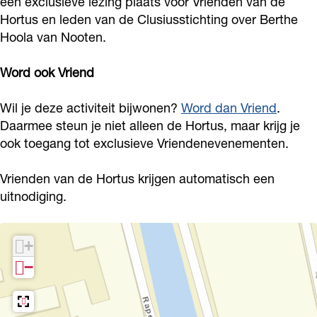
i
u
l
C
een exclusieve lezing plaats voor Vrienden van de
i
Hortus en leden van de Clusiusstichting over Berthe
u
s
u
l
u
Hoola van Nooten.
s
i
s
u
s
l
u
i
s
l
Word ook Vriend
e
s
u
i
e
z
l
s
u
Wil je deze activiteit bijwonen?
Word dan Vriend
.
z
Daarmee steun je niet alleen de Hortus, maar krijg je
i
e
l
s
i
ook toegang tot exclusieve Vriendenevenementen.
n
z
e
l
n
g
i
z
e
g
Vrienden van de Hortus krijgen automatisch een
n
i
z
uitnodiging.
g
n
i
g
n
+
g
−