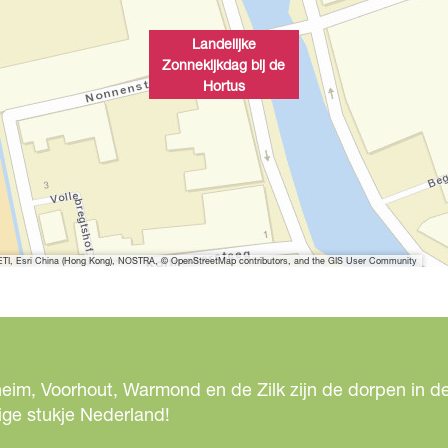
Landelijke
Zonnekijkdag bij de
Hortus
I, Esri China (Hong Kong), NOSTRA, © OpenStreetMap contributors, and the GIS User Community
eim, Voorhout, Warmond en de Zilk zijn de dorpen in de
ige stukje Nederland!