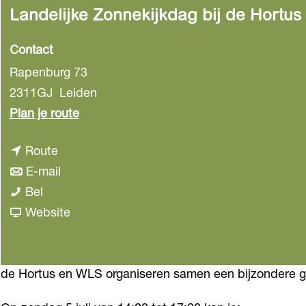
Landelijke Zonnekijkdag bij de Hortus
Contact
Rapenburg 73
2311GJ
Leiden
n
Plan je route
a
n
Route
a
a
n
E-mail
r
L
a
a
Bel
L
a
r
a
v
Website
a
n
L
r
a
n
d
a
L
n
d
e
n
a
L
de Hortus en WLS organiseren samen een bijzondere 
e
l
d
n
a
l