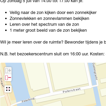
Op zondag 5 juli van 14:00 tot 17:00 kan je:
i
e
d
n
i
j
l
e
d
j
Veilig naar de zon kijken door een zonnekijker
k
i
l
e
k
Zonnevlekken en zonnevlammen bekijken
e
j
i
l
Leren over het spectrum van de zon
e
1 meter groot beeld van de zon bekijken
Z
k
j
i
Z
o
e
k
j
o
Wil je meer leren over de ruimte? Bewonder tijdens je 
n
Z
e
k
n
n
o
Z
e
n
N.B. het bezoekerscentrum sluit om 16:00 uur. Kosten:
e
n
o
Z
e
k
n
n
o
k
+
i
e
n
n
i
−
j
k
e
n
j
k
i
k
e
k
d
j
i
k
d
a
k
j
i
a