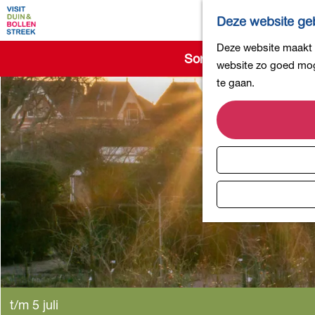
Deze website geb
G
Deze website maakt g
Sorry, deze activiteit 
a
website zo goed moge
n
te gaan.
a
a
r
d
e
h
o
m
e
p
a
g
t/m 5 juli
e