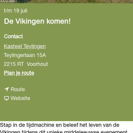
t/m 19 juli
De Vikingen komen!
Contact
Kasteel Teylingen
Teylingerlaan 15A
2215 RT
Voorhout
n
Plan je route
a
n
Route
a
a
v
Website
r
a
a
D
r
n
e
D
D
Stap in de tijdmachine en beleef het leven van de
V
Vikingen tijdens dit unieke middeleeuwse evenement