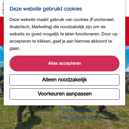
Bollen en Bloemen
K
Z
Deze website gebruikt cookies
Winkelen
a
o
M
G
Deze website maakt gebruik van cookies (Functioneel,
Uit eten
a
e
e
Sorry, deze activiteit is niet meer beschikbaar.
a
Analytisch, Marketing) die noodzakelijk zijn om de
DB4daagse - Inschrijven
r
k
n
Bekijk het
actuele aanbod
voor de beschikbare
n
website zo goed mogelijk te laten functioneren. Door op
Kinderactiviteiten
t
e
u
opties.
a
accepteren te klikken, geef je aan hiermee akkoord te
De natuur in
n
a
gaan.
Polders en plassen
r
Landgoederen
d
Alles accepteren
Musea en meer
e
Producten uit de Bollenstreek
h
Alleen noodzakelijk
Gezond en actief
o
m
Voorkeuren aanpassen
Overnachten
e
Plan je bezoek
p
Hoe kom ik er?
a
Interactieve kaart
g
e