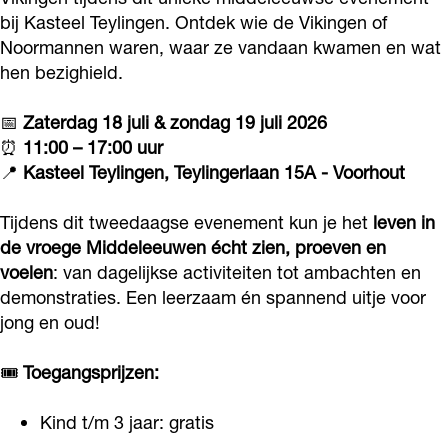
e
e
i
bij Kasteel Teylingen. Ontdek wie de Vikingen of
V
V
k
Noormannen waren, waar ze vandaan kwamen en wat
i
i
i
hen bezighield.
k
k
n
i
i
📅
Zaterdag 18 juli & zondag 19 juli 2026
g
⏰
11:00 – 17:00 uur
n
n
e
📍
Kasteel Teylingen, Teylingerlaan 15A - Voorhout
g
g
n
e
e
k
Tijdens dit tweedaagse evenement kun je het
leven in
n
n
o
de vroege Middeleeuwen écht zien, proeven en
k
k
voelen
: van dagelijkse activiteiten tot ambachten en
m
demonstraties. Een leerzaam én spannend uitje voor
o
o
e
jong en oud!
m
m
n
e
e
!
🎟️
Toegangsprijzen:
n
n
!
!
Kind t/m 3 jaar: gratis