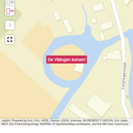
+
−
De Vikingen komen!
Leaflet
|
Powered by Esri | Esri, HERE, Garmin, USGS, Intermap, INCREMENT P, NRCAN, Esri Japan,
METI, Esri China (Hong Kong), NOSTRA, © OpenStreetMap contributors, and the GIS User Community