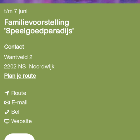
t/m 7 juni
Familievoorstelling
'Speelgoedparadijs'
Contact
Wantveld 2
2202 NS
Noordwijk
n
Plan je route
a
n
Route
a
a
n
E-mail
r
F
a
a
Bel
F
a
r
a
v
Website
a
m
F
r
a
m
i
a
F
n