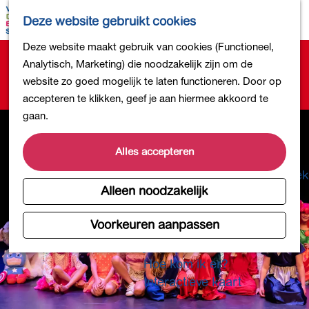
Bollen en Bloemen
K
Z
Deze website gebruikt cookies
Winkelen
a
o
M
G
Deze website maakt gebruik van cookies (Functioneel,
Uit eten
a
e
e
Sorry, deze activiteit is niet meer beschikbaar.
a
Analytisch, Marketing) die noodzakelijk zijn om de
DB4daagse - Inschrijven
r
k
n
Bekijk het
actuele aanbod
voor de beschikbare
n
website zo goed mogelijk te laten functioneren. Door op
Kinderactiviteiten
t
e
u
opties.
a
accepteren te klikken, geef je aan hiermee akkoord te
De natuur in
n
a
gaan.
Polders en plassen
r
Landgoederen
d
Alles accepteren
Musea en meer
e
Producten uit de Bollenstreek
h
Alleen noodzakelijk
Gezond en actief
o
m
Voorkeuren aanpassen
Overnachten
e
Plan je bezoek
p
Hoe kom ik er?
a
Interactieve kaart
g
e