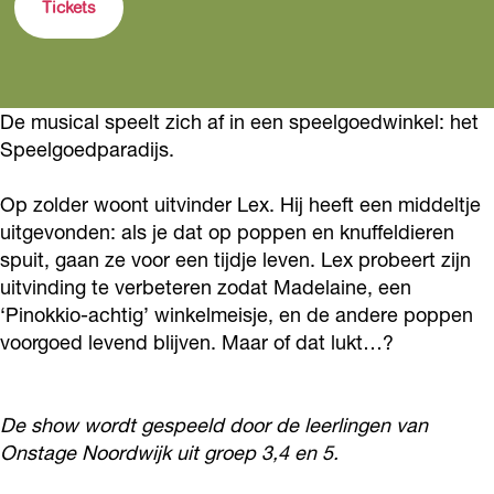
i
Tickets
l
m
a
F
l
i
i
m
a
i
e
l
i
m
e
De musical speelt zich af in een speelgoedwinkel: het
v
i
l
i
v
Speelgoedparadijs.
o
e
i
l
o
o
v
e
i
o
Op zolder woont uitvinder Lex. Hij heeft een middeltje
r
o
v
e
uitgevonden: als je dat op poppen en knuffeldieren
r
spuit, gaan ze voor een tijdje leven. Lex probeert zijn
s
o
o
v
s
uitvinding te verbeteren zodat Madelaine, een
t
r
o
o
t
‘Pinokkio-achtig’ winkelmeisje, en de andere poppen
e
s
r
o
e
voorgoed levend blijven. Maar of dat lukt…?
l
t
s
r
l
l
e
t
s
l
De show wordt gespeeld door de leerlingen van
i
l
e
t
i
Onstage Noordwijk uit groep 3,4 en 5.
n
l
l
e
n