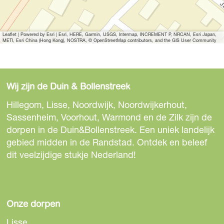
d
r
a
p
d
i
a
r
a
i
j
d
a
r
j
Leaflet
|
Powered by Esri | Esri, HERE, Garmin, USGS, Intermap, INCREMENT P, NRCAN, Esri Japan,
METI, Esri China (Hong Kong), NOSTRA, © OpenStreetMap contributors, and the GIS User Community
s
i
d
a
s
'
j
i
d
'
s
j
i
Wij zijn de Duin & Bollenstreek
'
s
j
Hillegom, Lisse, Noordwijk, Noordwijkerhout,
'
s
Sassenheim, Voorhout, Warmond en de Zilk zijn de
'
dorpen in de Duin&Bollenstreek. Een uniek landelijk
gebied midden in de Randstad. Ontdek en beleef
dit veelzijdige stukje Nederland!
Onze dorpen
Lisse