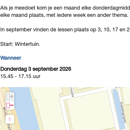
u
a
n
t
u
Als je meedoet kom je een maand elke donderdagmiddag
u
t
a
n
elke maand plaats, met iedere week een ander thema.
u
r
u
t
a
r
In september vinden de lessen plaats op 3, 10, 17 en 
c
u
u
t
c
l
r
u
u
l
Start: Wintertuin.
u
c
r
u
u
Wanneer
b
l
c
r
b
s
u
l
c
s
Donderdag 3 september 2026
e
b
u
l
15.45 - 17.15 uur
e
p
s
b
u
p
t
e
s
b
t
+
e
p
e
s
e
−
m
t
p
e
m
b
e
t
p
b
e
m
e
t
e