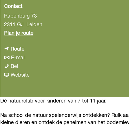
Contact
Rapenburg 73
2311 GJ
Leiden
n
Plan je route
a
n
Route
a
a
n
E-mail
r
S
a
a
Bel
S
t
r
a
v
Website
t
a
S
r
a
a
r
t
S
n
r
t
a
t
S
Dé natuurclub voor kinderen van 7 tot 11 jaar.
t
n
r
a
t
n
Na school de natuur spelenderwijs ontdekken? Ruik aan
a
t
r
a
a
kleine dieren en ontdek de geheimen van het bodemlev
t
n
t
r
t