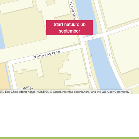
Start natuurclub
september
I, Esri China (Hong Kong), NOSTRA, © OpenStreetMap contributors, and the GIS User Community