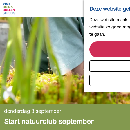
Deze website geb
G
Deze website maakt g
a
website zo goed moge
n
te gaan.
a
a
r
d
e
h
o
m
e
p
donderdag 3 september
a
Start natuurclub september
g
e