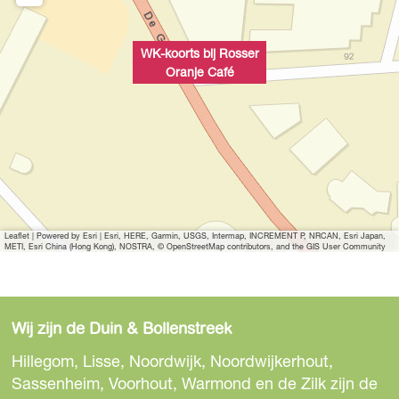
r
r
O
a
WK-koorts bij Rosser
r
n
Oranje Café
a
j
n
e
j
C
e
a
C
f
a
é
Leaflet
|
Powered by Esri | Esri, HERE, Garmin, USGS, Intermap, INCREMENT P, NRCAN, Esri Japan,
f
METI, Esri China (Hong Kong), NOSTRA, © OpenStreetMap contributors, and the GIS User Community
é
Wij zijn de Duin & Bollenstreek
Hillegom, Lisse, Noordwijk, Noordwijkerhout,
Sassenheim, Voorhout, Warmond en de Zilk zijn de