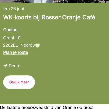
t/m 26 juni
WK-koorts bij Rosser Oranje Café
Contact
Grent 10
2202EL
Noordwijk
n
Plan je route
a
n
Route
a
a
r
a
W
Bekijk meer
r
K
W
-
K
k
De laatste groepswedstrijd van Oranje op groot