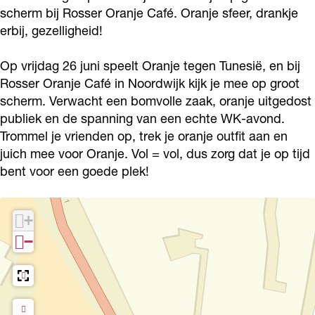
-
o
scherm bij Rosser Oranje Café. Oranje sfeer, drankje
k
o
erbij, gezelligheid!
o
r
o
Op vrijdag 26 juni speelt Oranje tegen Tunesië, en bij
t
Rosser Oranje Café in Noordwijk kijk je mee op groot
r
s
scherm. Verwacht een bomvolle zaak, oranje uitgedost
t
b
publiek en de spanning van een echte WK-avond.
s
i
Trommel je vrienden op, trek je oranje outfit aan en
b
j
juich mee voor Oranje. Vol = vol, dus zorg dat je op tijd
i
bent voor een goede plek!
R
j
o
R
s
+
o
s
−
s
e
s
r
e
O