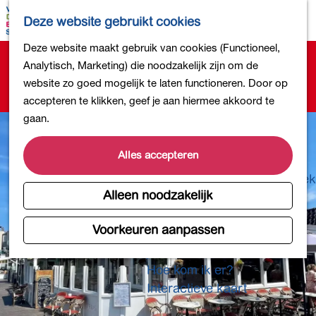
Bollen en Bloemen
K
Z
Deze website gebruikt cookies
Winkelen
a
o
M
G
Deze website maakt gebruik van cookies (Functioneel,
Uit eten
a
e
e
Sorry, deze activiteit is niet meer beschikbaar.
a
Analytisch, Marketing) die noodzakelijk zijn om de
DB4daagse - Inschrijven
r
k
n
Bekijk het
actuele aanbod
voor de beschikbare
n
website zo goed mogelijk te laten functioneren. Door op
Kinderactiviteiten
t
e
u
opties.
a
accepteren te klikken, geef je aan hiermee akkoord te
De natuur in
n
a
gaan.
Polders en plassen
r
Landgoederen
d
Alles accepteren
Musea en meer
e
Producten uit de Bollenstreek
h
Alleen noodzakelijk
Gezond en actief
o
m
Voorkeuren aanpassen
Overnachten
e
Plan je bezoek
p
Hoe kom ik er?
a
Interactieve kaart
g
e