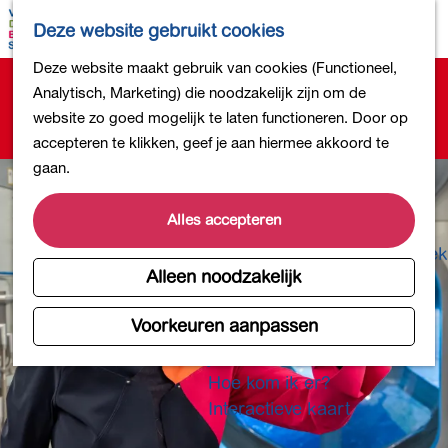
Bollen en Bloemen
K
Z
Deze website gebruikt cookies
Winkelen
a
o
M
G
Deze website maakt gebruik van cookies (Functioneel,
Uit eten
a
e
e
Sorry, deze activiteit is niet meer beschikbaar.
a
Analytisch, Marketing) die noodzakelijk zijn om de
DB4daagse - Inschrijven
r
k
n
Bekijk het
actuele aanbod
voor de beschikbare
n
website zo goed mogelijk te laten functioneren. Door op
Kinderactiviteiten
t
e
u
opties.
a
accepteren te klikken, geef je aan hiermee akkoord te
De natuur in
n
a
gaan.
Polders en plassen
r
Landgoederen
d
Alles accepteren
Musea en meer
e
Producten uit de Bollenstreek
h
Alleen noodzakelijk
Gezond en actief
o
m
Voorkeuren aanpassen
Overnachten
e
Plan je bezoek
p
Hoe kom ik er?
a
Interactieve kaart
g
e