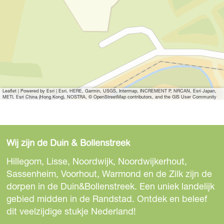
Leaflet
|
Powered by Esri | Esri, HERE, Garmin, USGS, Intermap, INCREMENT P, NRCAN, Esri Japan,
METI, Esri China (Hong Kong), NOSTRA, © OpenStreetMap contributors, and the GIS User Community
Wij zijn de Duin & Bollenstreek
Hillegom, Lisse, Noordwijk, Noordwijkerhout,
Sassenheim, Voorhout, Warmond en de Zilk zijn de
dorpen in de Duin&Bollenstreek. Een uniek landelijk
gebied midden in de Randstad. Ontdek en beleef
dit veelzijdige stukje Nederland!