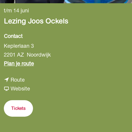
t/m 14 juni
Lezing Joos Ockels
Contact
Keplerlaan 3
2201 AZ
Noordwijk
n
Plan je route
a
n
Route
a
a
v
Website
r
a
a
L
r
n
e
Tickets
L
L
z
e
e
i