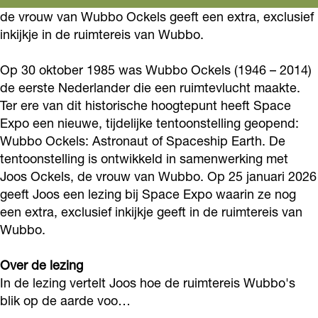
z
z
n
de vrouw van Wubbo Ockels geeft een extra, exclusief
i
i
g
inkijkje in de ruimtereis van Wubbo.
n
n
J
g
g
o
Op 30 oktober 1985 was Wubbo Ockels (1946 – 2014)
J
J
de eerste Nederlander die een ruimtevlucht maakte.
o
Ter ere van dit historische hoogtepunt heeft Space
o
o
s
Expo een nieuwe, tijdelijke tentoonstelling geopend:
o
o
O
Wubbo Ockels: Astronaut of Spaceship Earth. De
s
s
c
tentoonstelling is ontwikkeld in samenwerking met
O
O
k
Joos Ockels, de vrouw van Wubbo. Op 25 januari 2026
c
c
geeft Joos een lezing bij Space Expo waarin ze nog
e
een extra, exclusief inkijkje geeft in de ruimtereis van
k
k
l
Wubbo.
e
e
s
l
l
Over de lezing
s
s
In de lezing vertelt Joos hoe de ruimtereis Wubbo's
blik op de aarde voo…